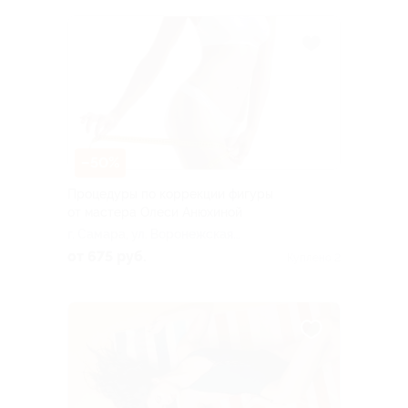
–50%
Процедуры по коррекции фигуры
от мастера Олеси Анюхиной
г. Самара, ул. Воронежская,
д. 23а
от 675 руб.
Куплено 2