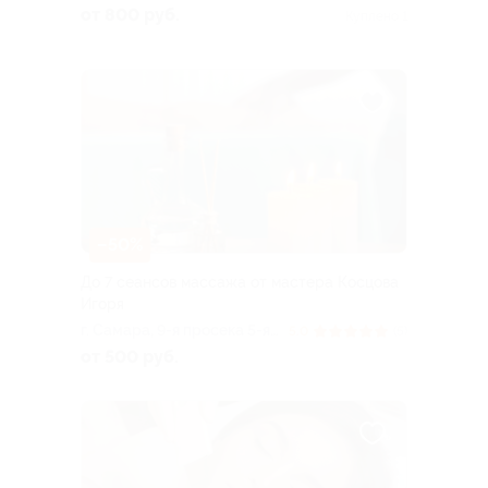
Маркса, д. 200 (вход со
от 800 руб.
Куплено 1
двора, салон «Все как я
хотела»)
–50%
До 7 сеансов массажа от мастера Косцова
Игоря
г. Самара, 9-я просека 5-я
5.0
(5)
линия, д. 99
от 500 руб.