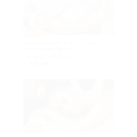
–50%
Шугаринг различных зон тела от мастера
Добронравовой Марины
г. Самара, пр-т Кирова, д.
415а
от 300 руб.
Куплено 3
–51%