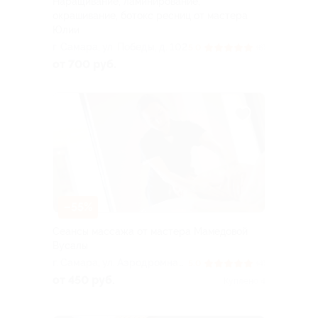
Наращивание, ламинирование,
окрашивание, ботокс ресниц от мастера
Юлии
г. Самара, ул. Победы, д. 102
5.0
(6)
от 700 руб.
–55%
Сеансы массажа от мастера Мамедовой
Вусалы
г. Самара, ул. Аэродромная,
5.0
(4)
д. 45а (эт. 6, каб. 615)
от 450 руб.
Куплено 4