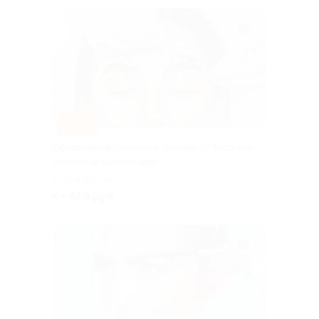
–30%
Оформление ресниц и бровей от мастера
Светланы Беспаловой
г. Самара, ул.
Ленинградская, д. 72
от 420 руб.