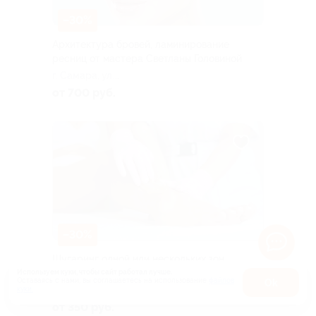
–30%
Архитектура бровей, ламинирование
ресниц от мастера Светланы Головиной
г. Самара, ул.
Красноармейская, д. 1м
от 700 руб.
–30%
Шугаринг одной или нескольких зон
от мастера Светланы Головиной
Используем куки, чтобы сайт работал лучше.
Оставаясь с нами, вы соглашаетесь на использование
файлов
Оk
г. Самара, ул.
куки.
Карта
Красноармейская, д. 1м
от 350 руб.