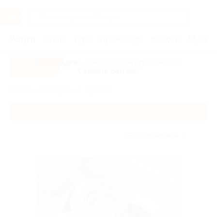
Услуги
Отели
Туры
Промокоды
Кэшбэк
Афиша 
Все скидки
- в мобильном приложении!
Скачать сейчас!
Главная
Услуги
Красота
Красота
Без сортировки