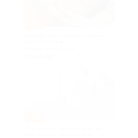
–30%
Процедуры по уходу за лицом в студии
Марины Малькиной
г. Самара, ул. Советской
Армии, д. 245е, эт. 4, каб. 414
от 1 050 руб.
–50%
1, 3 или 5 сеансов вакуумно-роликового
массажа тела от мастера Ларисы