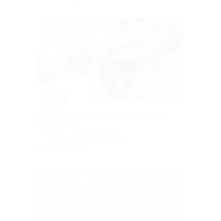
–30%
Коррекция фигуры в студии Екатерины
Матуровой
г. Самара, Революционная
ул., д. 70
от 1 400 руб.