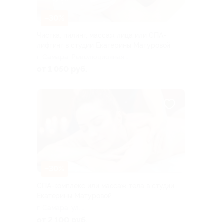
–30%
Чистка, пилинг, массаж лица или СПА-
лифтинг в студии Екатерины Матуровой
г. Самара, Революционная
ул., д. 70
от 1 050 руб.
–30%
СПА-комплекс или массаж тела в студии
Екатерины Матуровой
г. Самара, ул.
Революционная, д. 70
от 2 100 руб.