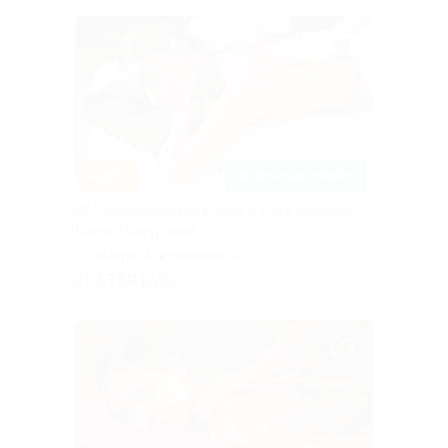
–30%
ЗАПИСАТЬСЯ ОНЛАЙН
SPA-программы для лица и тела в студии
Лилии Шакуровой
г. Самара, 5-я просека, д.
101а
от 1 750 руб.