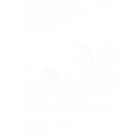
Чистка, пилинг, микротоковая терапия лица
в салоне красоты «Эстетик хаус»
г. Самара, ул. Пушкина, д.
227
от 1 050 руб.
Куплено 1
–30%
LPG-массаж, УЗ-кавитация или
миостимуляция в студии красоты «Эстетик-
хаус»
г. Самара, ул. Пушкина, д.
227
от 770 руб.