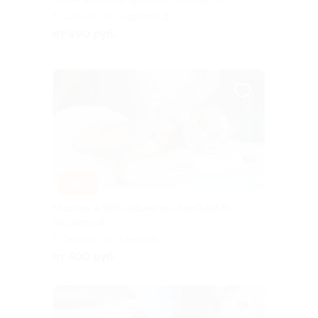
г. Самара, ул. Садовая, д.
200
от 990 руб.
Куплено 2
–50%
Массаж в SPA-кабинете «АдиЯноВ.В»
со скидкой
г. Самара, ул. Алексея
+1
Толстого, д. 70, эт. 1
от 500 руб.