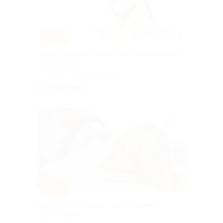
–30%
Чистки, пилинги лица от мастера Гульмиры
Сурагуловой
г. Самара, ​Московское ш., д.
92
от 1 050 руб.
–30%
Коррекция фигуры в студии Гульмиры
Сурагуловой