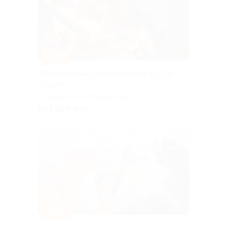
–50%
SPA-программы для лица и тела в «СПА
Студио»
г. Самара, Галактионовская
ул., д. 68
от 1 200 руб.
–30%