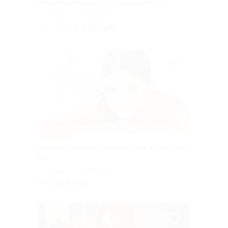
Биоревитализация в студии Laser Pro
г. Самара, 5-я просека,
+2
д. 99
2 590 руб.
3 700 руб.
–30%
Сеансы массажа тела или лица в сети Laser
Pro
г. Самара, 5-я просека,
+2
д. 99а
от 1 960 руб.