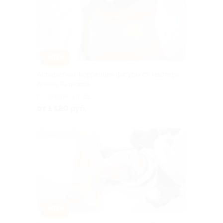
–30%
Аппаратная коррекция фигуры от мастера
Алены Рыжовой
г. Самара, ул. 22
Партсъезда, д. 49
от 1 120 руб.
–30%