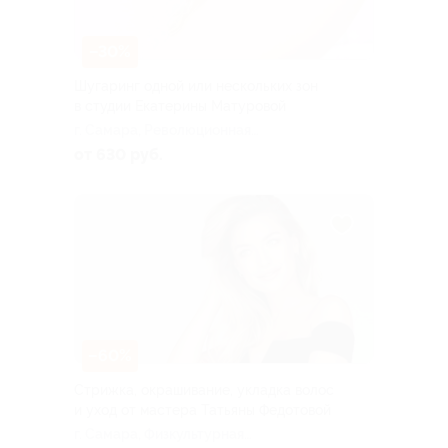
–30%
Шугаринг одной или нескольких зон
в студии Екатерины Матуровой
г. Самара, Революционная
ул., д. 70
от 630 руб.
–60%
Стрижка, окрашивание, укладка волос
и уход от мастера Татьяны Федотовой
г. Самара, Физкультурная