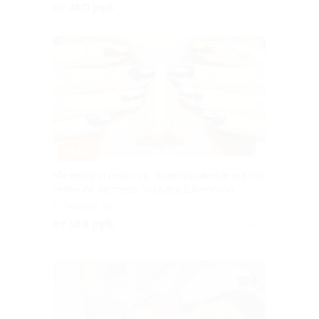
ул., д. 21
от 480 руб.
–58%
Маникюр и педикюр, моделирование ногтей
гелем от мастера Эльвиры Шмелевой
г. Самара, ул.
Арцыбушевская, д. 88
от 588 руб.
Куплено 1