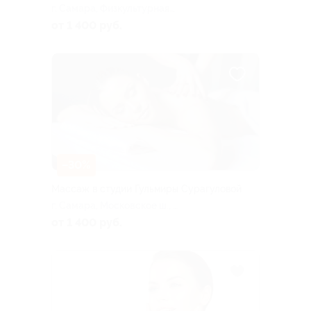
г. Самара, Физкультурная
ул., д. 90
от 1 400 руб.
–30%
Массаж в студии Гульмиры Сурагуловой
г. Самара, Московское ш., д.
92
от 1 400 руб.