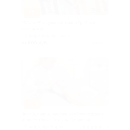
–50%
EMS- и RS-скульптор тела в Epi Plaza
со скидкой
г. Самара, Корабельная ул.,
д. 5
от 800 руб.
Куплено 1
–50%
Чистка, пилинг, массаж, карбокситерапия
от косметолога Татьяны Пугачевой
г. Самара, пр-т Карла
5.0
(16)