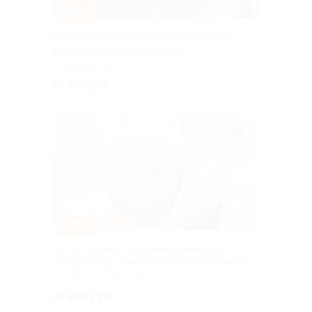
–50%
Мужская, женская и детская стрижка
в студии Павла Кондратьева
г. Самара, ул.
Красноармейская, д. 99
от 550 руб.
–65%
Чистка, пилинг, холодная плазма или
массаж лица от мастера Олеси Анюхиной
г. Самара, ул. Воронежская,
д. 23а
от 840 руб.