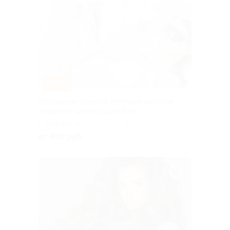
–98%
Посещение сеансов эпиляции диодным
лазером в центре Laser Nice
г. Самара, ​ул.
+1
Санфировой, д. 99
от 490 руб.