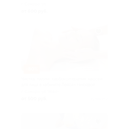
г. Самара, ул.
Физкультурная, д. 90, к. 2, эт.
от 600 руб.
4, каб. 410
–80%
Чистка, пилинг, карбокситерапия, массаж
для лица в кабинете Лейсан Ниязовой
г. Самара, ул. Ново-
Вокзальная, д. 215
от 500 руб.
Куплено 2