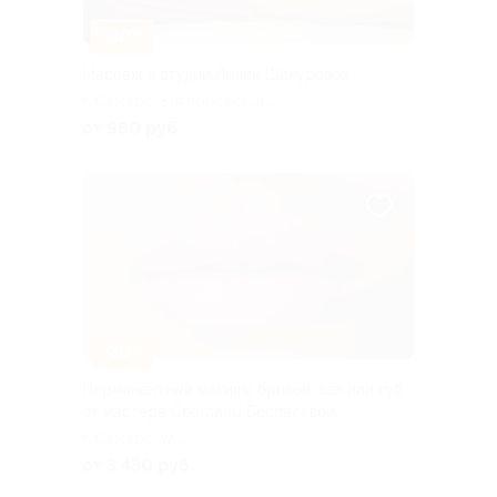
–30%
Массаж в студии Лилии Шакуровой
г. Самара, 5-я просека, д.
101а
от 980 руб.
–30%
Перманентный макияж бровей, век или губ
от мастера Светланы Беспаловой
г. Самара, ул.
Ленинградская, д. 72
от 3 430 руб.