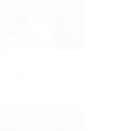
–45%
тдых в отеле «Бэсэдэр»
АЛИНИНГРАД
т 2 750 руб.