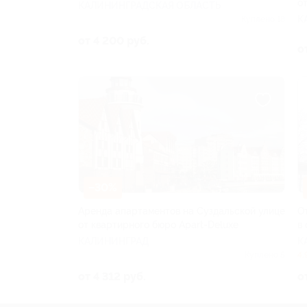
о
КАЛИНИНГРАДСКАЯ ОБЛАСТЬ
К
Куплено 18
от 4 200 руб.
о
–30%
Аренда апартаментов на Суздальской улице
О
от квартирного бюро Apart-Deluxe
в
КАЛИНИНГРАД
К
Куплено 5
4.
от 4 312 руб.
о