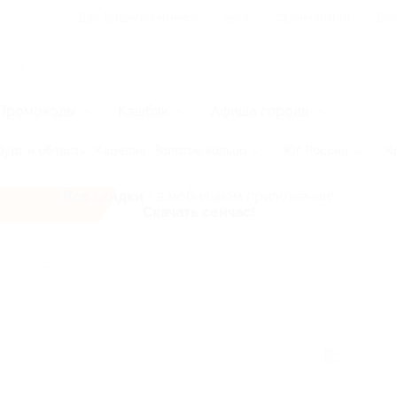
Для Вашего бизнеса
Блог
Франчайзинг
Воп
Промокоды
Кэшбэк
Афиша города
ург и область
Карелия
Золотое кольцо
Юг России
К
Все скидки
- в мобильном приложении!
Скачать сейчас!
алининград