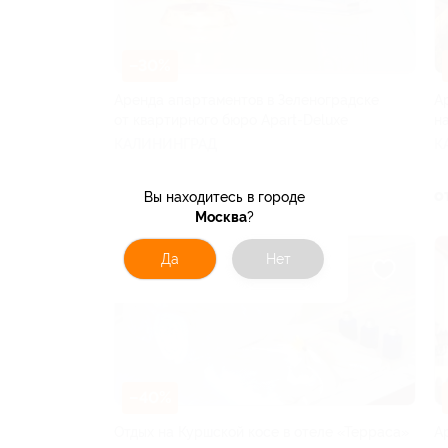
–30%
Аренда апартаментов в Зеленоградске
А
от квартирного бюро Apart-Deluxe
н
КАЛИНИНГРАД
К
от 5 852 руб.
о
Вы находитесь в городе
Москва
?
Да
Нет
–40%
Отдых на Куршской косе в отеле «Терраса»
А