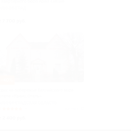
т квартирного бюро Apart-Deluxe
АЛИНИНГРАД
т 7 700 руб.
–40%
тдых на побережье Балтийского моря
 отеле «Кранц Отель»
АЛИНИНГРАДСКАЯ ОБЛАСТЬ
9
(4)
Куплено 87
т 2 400 руб.