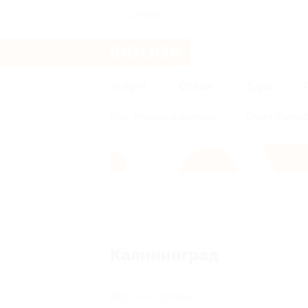
Самара
Услуги
Отели
Туры
Все
Москва и область
Санкт-Петерб
Главная
Отели
Другие города
К
Калининград
Другие города