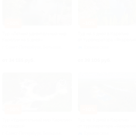
–10%
–10%
Тур «Летний удивительный мир
Тур на 5 дней в Карелию
Карелии на 5 дней»
от туроператора «Якарели
г. Санкт-Петербург, Большая
Горьковская
Посадская ул, д. 16
от 34 155 руб.
от 39 105 руб.
–10%
–10%
Тур «Удивительный мир Карелии»
Тур на 5 дней в Карелию
со скидкой
от туроператора «Якарели
г. Санкт-Петербург, Большая
Горьковская