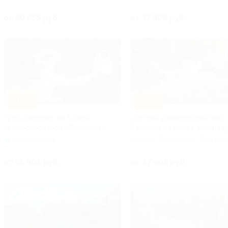
Посадская ул, д. 16
от 30 555 руб.
от 37 305 руб.
–10%
–10%
Тур в Карелию на 5 дней
«Летний удивительный мир
от туроператора «Якарелия»
Карелии: сафари к водопад
Горьковская
г. Санкт-Петербург, Большая
Посадская ул, д. 16
от 36 405 руб.
от 27 405 руб.