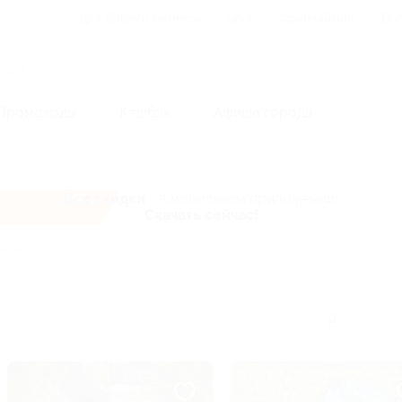
Для Вашего бизнеса
Блог
Франчайзинг
Воп
Промокоды
Кэшбэк
Афиша города
Все скидки
- в мобильном приложении!
Скачать сейчас!
релию