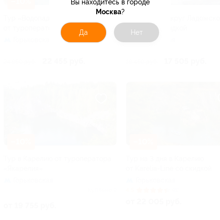
–10%
–10%
Вы находитесь в городе
Москва
?
Тур «Водопады и шхеры»
Тур «Вояж вокруг Ладожско
от туроператора «Якарелия»
озера» со скидкой
Да
Нет
Горьковская
Горьковская
22 455 руб.
17 505 руб.
24 950 руб.
19 450 руб.
–10%
–10%
Тур в Карелию от туроператора
Тур на 3 дня в Карелию
«Якарелия»
от Karelia-Line со скидкой
Горьковская
Горьковская
Куплено 2
4.5
(6)
от 22 005 руб.
от 19 755 руб.