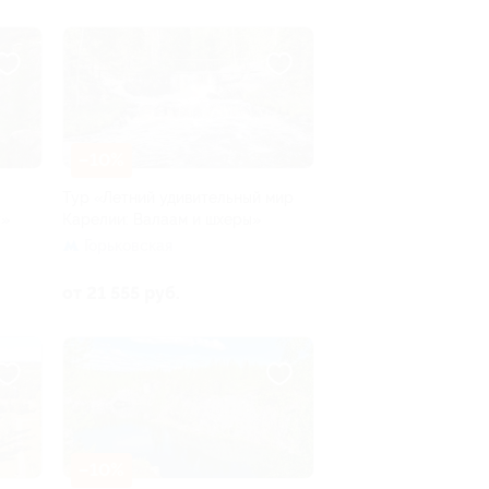
–10%
Тур «Летний удивительный мир
у»
Карелии: Валаам и шхеры»
Горьковская
от 21 555 руб.
–10%