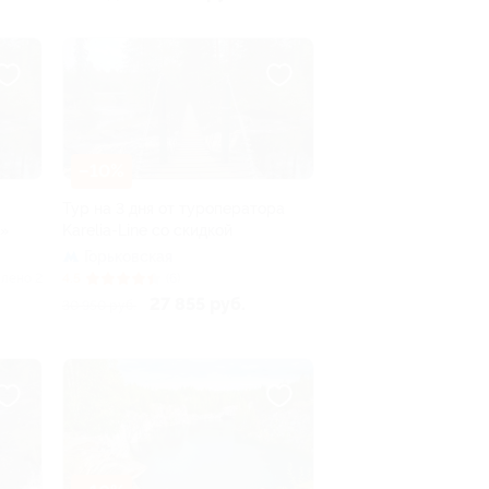
–10%
Тур на 3 дня от туроператора
я»
Karelia-Line со скидкой
Горьковская
лено 2
4.5
(6)
27 855 руб.
30 950 руб.