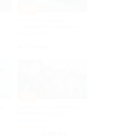
–10%
Тур на 4 дня в Карелию
я»
от туроператора «Якарелия»
Горьковская
от 25 155 руб.
–10%
ра
Тур на 2 дня от туроператора
Karelia-Line со скидкой
Горьковская
4.5
(6)
11 205 руб.
12 450 руб.