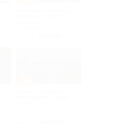
–10%
го
Тур на 3 дня от туроператора
Karelia-Line со скидкой
Горьковская
4.5
(6)
19 755 руб.
21 950 руб.
–15%
Сборный тур на 5 дней/4 ночи
от туроператора «Невские
сезоны»
Фили
31 450 руб.
37 000 руб.