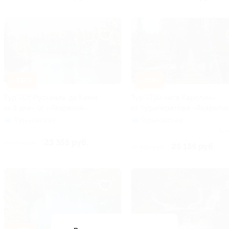
–10%
–10%
Тур «От Рускеалы до Кижи
Тур «Три хита Карелии»
за 3 дня» от «Якарелия»
от туроператора «Якарели
Горьковская
Горьковская
Куп
23 355 руб.
25 950 руб.
25 155 руб.
27 950 руб.