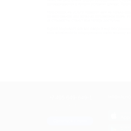
качестве результата. Biglion сотрудничает с про
договариваются о лучших условиях для вас. Тольк
Мир скидок на услуги позволит вам не только ощу
по фехтованию или лепке из полимерной глины. Кт
их стоимости, станут вам теперь доступны.
Biglion открывает для вас двери в мир безгранич
есть возможность поддерживать свою машину в ид
+7 495 649-649-1
МОБИЛЬНО
Для звонка из Москвы
и регионов России
загрузи
App 
Связаться с нами
загрузи