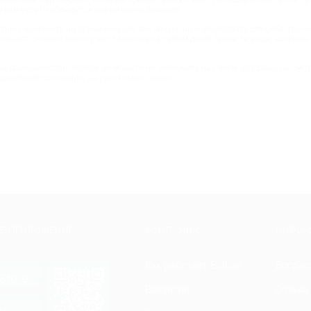
веренными партнерами, которые предоставляют вам - пользователям сайта - у
о вам услуги обойдутся значительно дешевле.
тимо экономить на привычных для вас вещах, но и опробовать для себя что-ни
о знает, сколько всего у вас талантов на самом деле! Также те вещи, которы
ных возможностей! Теперь вы можете не экономить на своем здоровье, не смо
еальном состоянии, не тратя много денег.
Е ПРИЛОЖЕНИЕ
КОМПАНИЯ
ИНФОР
Как работает Biglion
Вопрос
ть в
Store
Вакансии
Отзывы
ть в