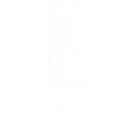
Афиша города
Красота
Здоровье
Рестораны и кафе
Обучение
Фитнес
Товары по купонам
Развлечения
Экскурсии
События
Дети
Загляни в будущее
Услуги для дома
Скидки на услуги
В современном мире вам могут предложить множес
проблему. Услуги по купонам – это отличная воз
Ужин в ресторане, установка пломбы или новая ст