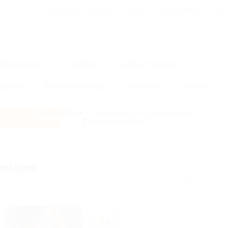
Для Вашего бизнеса
Блог
Франчайзинг
Воп
Промокоды
Кэшбэк
Афиша города
оровье
Рестораны и кафе
Обучение
Фитнес
Все скидки
- в мобильном приложении!
Скачать сейчас!
нда фотостудий
Самаре