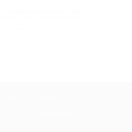
слуги высокого качества. С каждым из них
будь новенькое. Кто-то захочет посетить занятия
е раньше были для вас «запретным плодом» из-за
тря на высокую стоимость приемов врачей. У вас
МАЦИЯ
ПАРТНЕРАМ
ы и ответы
Для Вашего бизнеса
Франчайзинг