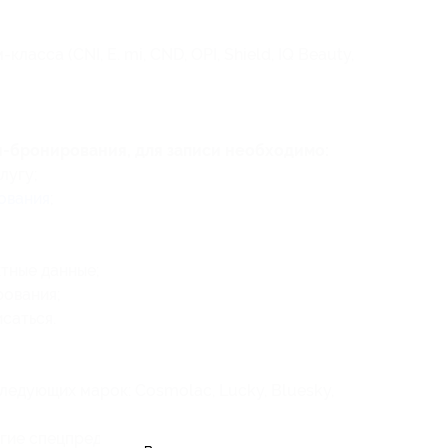
асса (CNI, E. mi, CND, OPI, Shield, IQ Beauty,
н-бронирования, для записи необходимо:
лугу;
ования
;
тные данные;
рования
;
саться.
ледующих марок: Cosmolac, Lucky, Bluesky,
угие спецпредложения салона;