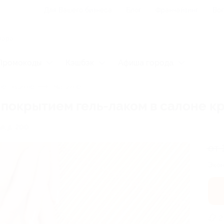
Для Вашего бизнеса
Блог
Франчайзинг
Воп
Промокоды
Кэшбэк
Афиша города
р, педикюр
Маникюр
покрытием гель-лаком в салоне кр
я, д. 200
от 
Экон
2