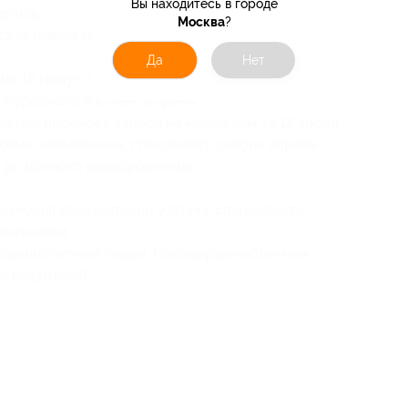
Вы находитесь в городе
апись;
Москва
?
я активная запись пользователей, просьба
Да
Нет
на 15 минут, администрация салона вправе
 персонала и клиента время;
 или переносе записи не менее чем за 12 часов;
овые заболевания, специалист салона вправе
г до полного выздоровления.
учения консультации у врача-специалиста
оказаниям.
ершеннолетним лицам. Несовершеннолетним
я родителей.