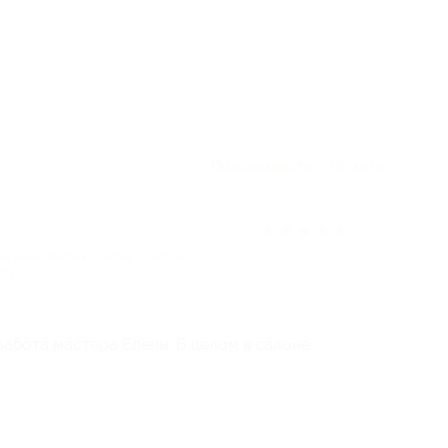
По полезности
По дате
★
★
★
★
★
м гель-лаком в салоне красоты
 руб.)
работа мастера Елены. В целом в салоне