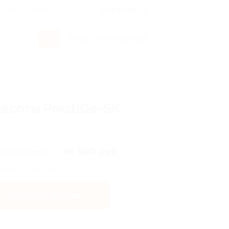
росы и ответы
+7 495 649-649-1
Вход
/
Регистрация
асоты PrestiGe-SK
1 800 руб.
от 990 руб.
омия от 810 руб.
Купить купон
2
 купона купили