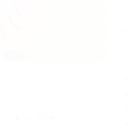
В
Поде
Похо
2 из 2
А
К
К
М
ии
Адреса
Отзывы
М