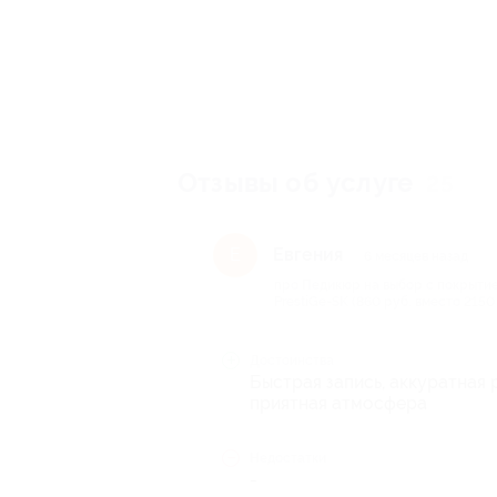
Отзывы об услуге
25
Евгения
Е
6 месяцев назад
про Педикюр на выбор с покрытие
PrestiGe-SK (860 руб. вместо 2150
Достоинства
Быстрая запись, аккуратная 
приятная атмосфера
Недостатки
-