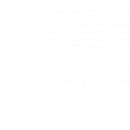
— рекомендована предварительная з
— в предпраздничные дни наблюдаетс
заботиться о записи заранее;
— если клиент опаздывает более чем 
перенести процедуру на удобное для
— рекомендовано сообщить об отмене
— если у клиента наблюдаются грибк
отказать ему в предоставлении услу
Предупреждаем о необходимости пол
по оказываемым услугам и противоп
Услуга предоставляется только сов
услуга предоставляется с разрешени
Посмотреть
примеры работ
.
Посмотреть группу «
ВКонтакте
».
Свернуть