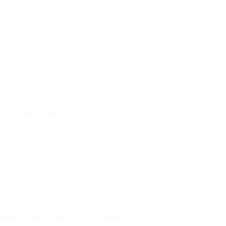
ремя продаж ограничено!
литься с друзьями
жие акции
ппаратный маникюр
лассический маникюр
омбинированный маникюр
аникюр и педикюр
аникюр с покрытием
Маникюр