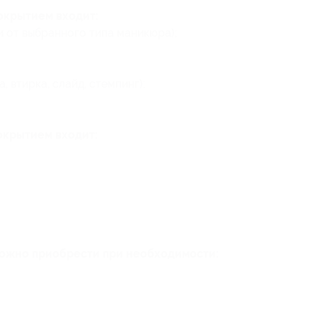
окрытием входит:
и от выбранного типа маникюра);
, втирка, слайд, стемпинг);
окрытием входит:
можно приобрести при необходимости: