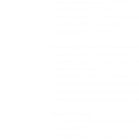
— донаращивание ногтя — 200 руб.;
— ремонт ногтя — 150 руб.;
— использование гель-лаков премиум-кл
Albi, Grattol, PNB) — 200 руб.;
— укрепление — 200 руб.
В салоне действует система онлай
— приобрести купон на желаемую ус
— перейти в систему
онлайн-бронир
— выбрать желаемую услугу;
— выбрать мастера, дату и время;
— заполнить все необходимые контак
— указать номер купона
и код брони
— завершить заказ, нажав кнопку запи
Прочие условия:
— в работе используются гель-лаки с
Formula Profi, DL;
— купон не распространяется на др