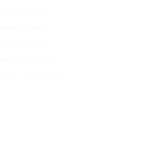
едикюр с покрытием
ппаратный педикюр
лассический педикюр
омбинированный педикюр
едикюр
Салон красоты