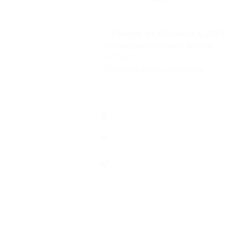
г. Самара, ул. Водников, д. 28/
по предварительной записи
+7 (937) 079-11-33
Показать номер телефона