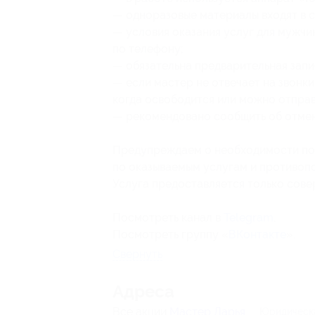
— одноразовые материалы входят в с
— условия оказания услуг для мужчи
по телефону;
— обязательна предварительная запи
— если мастер не отвечает на звонки,
когда освободится или можно отпра
— рекомендовано сообщить об отмене
Предупреждаем о необходимости пол
по оказываемым услугам и противоп
Услуга предоставляется только сов
Посмотреть канал в
Telegram
.
Посмотреть группу «
ВКонтакте
».
Свернуть
Адресa
Все акции
Мастер Дарья
Юридическа