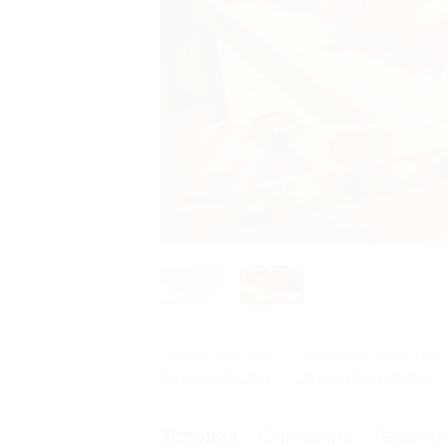
Начало действия
Окончание действия
25 июля 2026 г.
21 октября 2026 г.
Описание
Гарант
Условия