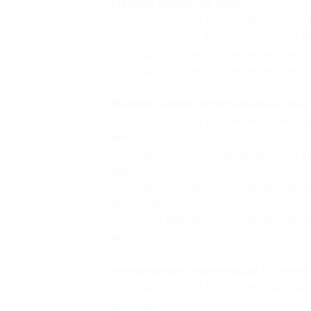
Массаж спины (50 минут):
— Скидка 50% на 1 сеанс массажа спи
— Скидка 51% на 3 сеанса массажа сп
— Скидка 52% на 5 сеансов массажа с
— Скидка 53% на 7 сеансов массажа с
Массаж шейно-воротниковой зоны (
— Скидка 50% на 1 сеанс массажа ше
вместо 800 руб.)
— Скидка 51% на 3 сеанса массажа ше
вместо 2400 руб.)
— Скидка 52% на 5 сеансов массажа 
вместо 4000 руб.)
— Скидка 53% на 7 сеансов массажа 
вместо 5600 руб.)
Антицеллюлитный массаж (60 минут
— Скидка 50% на 1 сеанс антицеллюл
2100 руб.)