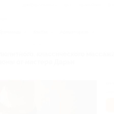
Для Вашего бизнеса
Блог
Франчайзинг
Воп
Промокоды
Кэшбэк
Афиша города
ж
Антицеллюлитный массаж
люлитного, классического массаж
зоны от мастера Дарьи
от 
Экон