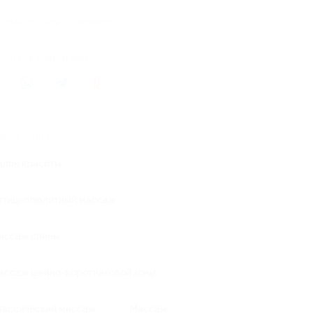
ремя продаж ограничено!
литься с друзьями
жие акции
алон красоты
нтицеллюлитный массаж
ассаж спины
ассаж шейно-воротниковой зоны
лассический массаж
Массаж