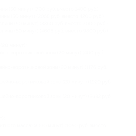
ны (50 минут) (700 руб. вместо 1400 руб.)
ины (50 минут) (2058 руб. вместо 4200 руб.)
пины (50 минут) (3360 руб. вместо 7000 руб.)
пины (50 минут) (4606 руб. вместо 9800 руб.)
20 минут):
йно-воротниковой зоны (20 минут) (400 руб.
йно-воротниковой зоны (20 минут) (1176 руб.
шейно-воротниковой зоны (20 минут) (1920 руб.
шейно-воротниковой зоны (20 минут) (2632 руб.
):
итного массажа (60 минут) (1050 руб. вместо