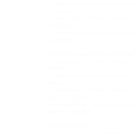
— Скидка 51% на 3 сеанса антицеллю
6300 руб.)
— Скидка 52% на 5 сеансов антицелл
10 500 руб.)
— Скидка 53% на 7 сеансов антицелл
14 700 руб.)
Комплекс «Аппаратный и ручной ма
— Скидка 50% на 1 сеанс комплекса 
2500 руб.)
— Скидка 51% на 3 сеанса комплекса
вместо 7500 руб.)
— Скидка 52% на 5 сеансов комплекс
вместо 12 500 руб.)
— Скидка 53% на 7 сеансов комплекс
вместо 17 500 руб.)
Прочие условия:
— в работе используется аппарат «Г