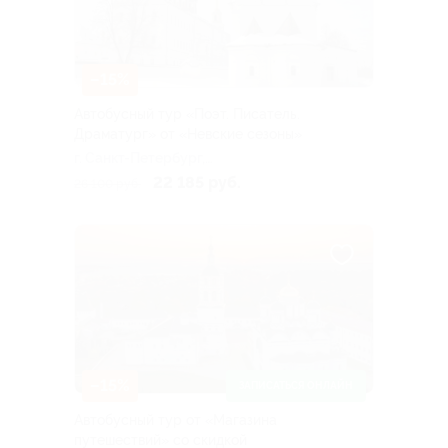
–15%
Автобусный тур «Поэт. Писатель.
Драматург» от «Невские сезоны»
г. Санкт-Петербург,
Лиговский пр-т, д. 10
22 185 руб.
26 100 руб.
–15%
ЗАПИСАТЬСЯ ОНЛАЙН
Автобусный тур от «Магазина
путешествий» со скидкой