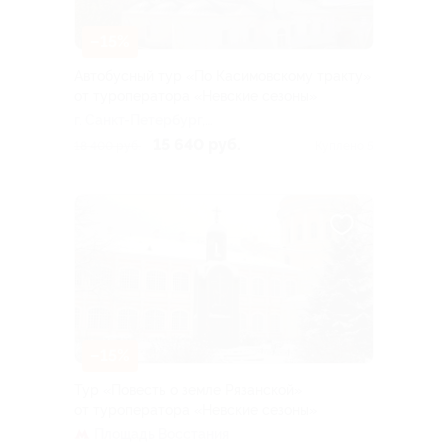
–15%
Автобусный тур «По Касимовскому тракту»
от туроператора «Невские сезоны»
г. Санкт-Петербург,
Лиговский пр-т, д. 10
15 640 руб.
18 400 руб.
Куплено 5
–15%
Тур «Повесть о земле Рязанской»
от туроператора «Невские сезоны»
Площадь Восстания