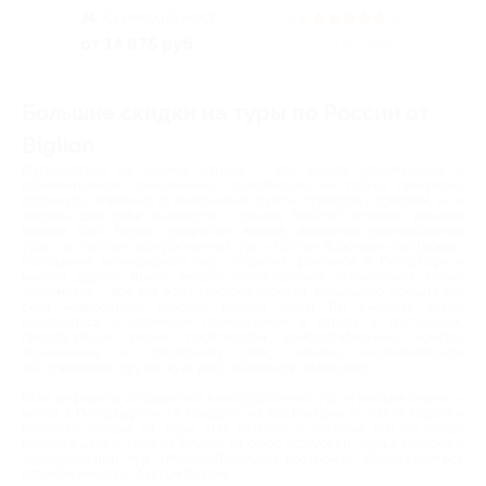
Кузнецкий мост
4.8
(5)
от 14 875 руб.
Куплено 5
Большие скидки на туры по России от
Biglion
Путешествие по родной стране – это всегда удивительное и
познавательное приключение, позволяющее не только прекрасно
отдохнуть, отвлечься от ежедневной суеты, стрессов и проблем, но и
открыть для себя множество страниц богатой истории родного
народа. Сайт Biglion предлагает вашему вниманию разнообразные
туры по России: экскурсионный тур «Ростов-Ярославль-Кострома»,
посещение легендарного шоу открытия фонтанов в Петергофе и
многое другое. Яркие эмоции, незабываемые впечатления, новые
знакомства – все это ждет каждого туриста, решившего открыть для
себя невероятные красоты родной земли. Вы сможете также
насладиться и отличным проживанием в отелях и гостиницах,
предлагающих своим посетителям комфортабельные номера,
оснащенные по последнему слову техники, высококлассное
обслуживание, дружескую, расслабляющую атмосферу.
Если вы решили отправиться в экскурсионный тур «Невские сезоны –
весна в Петербурге», то заходите на SALE-акцию от сайта Biglion и
получите скидки на туры «На встречу с ангелом или по следу
грозного царя», туры на Ольхон от бюро экскурсий «Душа Ольхона»,
экскурсионный тур «Ростов-Ярославль-Кострома». Наслаждайтесь
отдыхом вместе с сайтом Biglion!