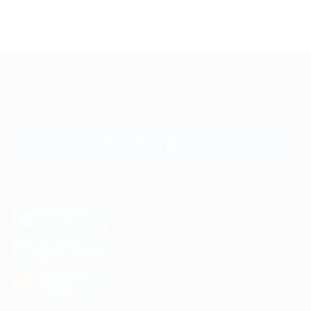
+7 495 649-649-1
Для звонка из Москвы
и регионов России
Связаться с нами
МОБИЛЬНОЕ ПРИЛОЖЕНИЕ
загрузить в
App Store
загрузить в
Google Play
загрузить в
AppGallery