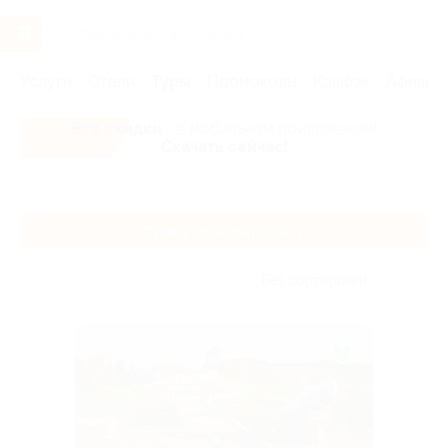
Услуги
Отели
Туры
Промокоды
Кэшбэк
Афиша 
Все скидки
- в мобильном приложении!
Скачать сейчас!
Главная
Туры
Россия
Туры по Золотому Кольцу
Туры по Золотому Кольцу
Без сортировки