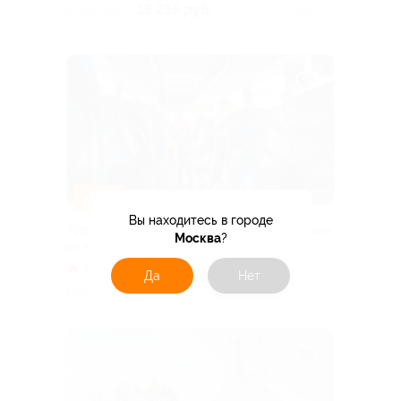
15 215 руб.
17 900 руб.
Куплено 2
–15%
Вы находитесь в городе
Тур «Есенин — России стихотворная душа»
Москва
?
от туроператора «Невские сезоны»
Площадь Восстания
Да
Нет
14 535 руб.
17 100 руб.