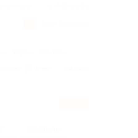
росы и ответы
+7 495 649-649-1
Вход
/
Регистрация
ы
Услуги
Авто
Ещё
т кэшбэк?
По чеку
Мой кэшбэк
Найти