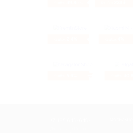
49.84%
233 ₽
Кэшбэк
Кэшбэк
2.4%
4%
Кэшбэк
Кэшбэк
5.6%
40.
Кэшбэк
Кэшбэк
+7 495 649-649-1
МОБИЛЬНО
Для звонка из Москвы