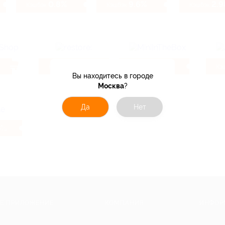
0.8%
9.6%
2.
Кэшбэк
Кэшбэк
Кэшбэк
0.78%
9.6%
Кэшбэк
Кэшбэк
Кэ
Вы находитесь в городе
Москва
?
Да
Нет
8%
Е ПРИЛОЖЕНИЕ
КОМПАНИЯ
ИНФОР