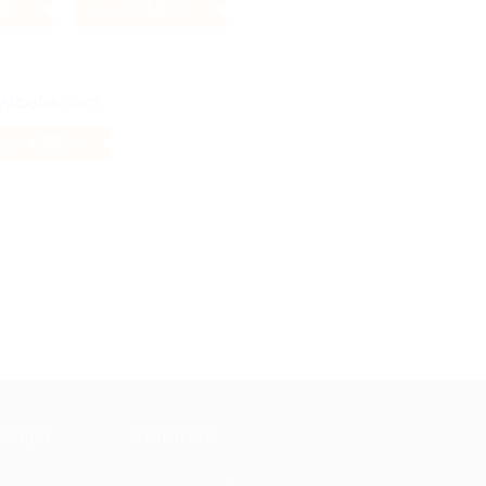
98%
1.6%
Кэшбэк
4.32%
шбэк
МАЦИЯ
ПАРТНЕРАМ