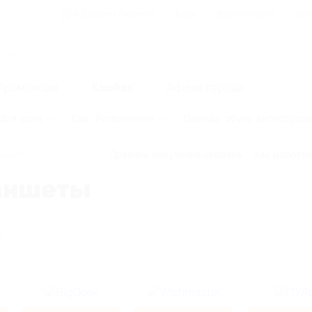
Для Вашего бизнеса
Блог
Франчайзинг
Воп
Промокоды
Кэшбэк
Афиша города
Для дома
Еда
Развлечения
Одежда, обувь, аксессуар
аншеты
Правила получения кэшбэка
Как работае
аншеты