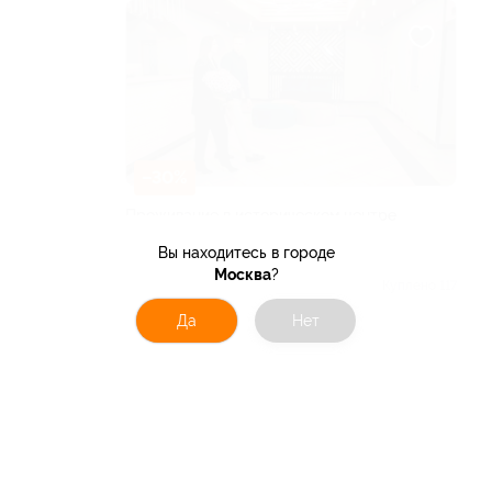
–30%
Проживание в историческом центре
Мурома в отеле X.Room
Вы находитесь в городе
ВЛАДИМИРСКАЯ ОБЛАСТЬ
Москва
?
Куплено 117
от 8 750 руб.
Да
Нет