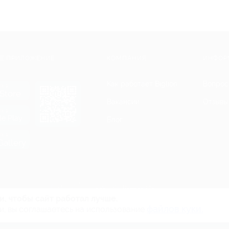
Е ПРИЛОЖЕНИЕ
КОМПАНИЯ
ИНФОР
Как работает Biglion
Вопрос
ть в
Store
Вакансии
Отзывы
ть в
le Play
Блог
ть в
allery
Гарантия, поддержка
24 часа и возврат средств
и, чтобы сайт работал лучше.
файлов куки.
и, вы соглашаетесь на использование