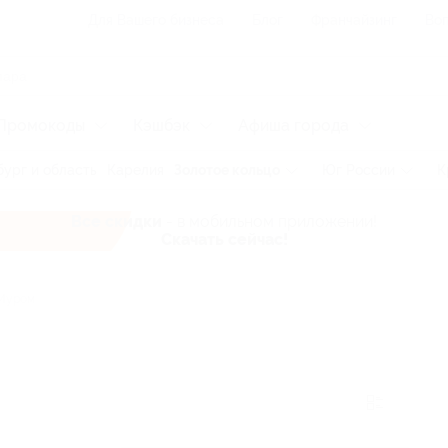
Для Вашего бизнеса
Блог
Франчайзинг
Воп
Промокоды
Кэшбэк
Афиша города
ург и область
Карелия
Золотое кольцо
Юг России
К
Все скидки
- в мобильном приложении!
Скачать сейчас!
Муром