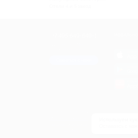
Отели 4 и 5 звезд
+7 495 649-649-1
МОБИЛЬНО
Для звонка из Москвы
и регионов России
загрузи
App 
Связаться с нами
загрузи
Goog
загрузи
AppG
© 2010-2026 BIGLION
Обработка персональных данных
Используем кук
Пользовательское соглашение
Оставаясь с нам
Публичная оферта