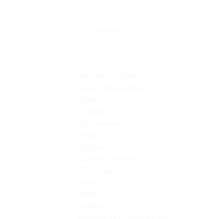
Муром
(1)
Владимир
(7)
Иваново
(3)
Кострома
(1)
Ростов
(2)
Суздаль
(1)
Ярославль
(3)
Москва и область
Санкт-Петербург и
область
Карелия
Юг России
Крым
Абхазия
Другие города
Поволжье
Алтай
Урал
Сибирь
Популярные санатории