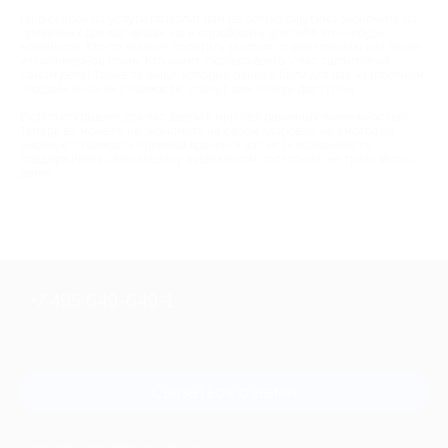
Мир скидок на услуги позволит вам не только ощутимо экономить на
привычных для вас вещах, но и опробовать для себя что-нибудь
новенькое. Кто-то захочет посетить занятия по фехтованию или лепке
из полимерной глины. Кто знает, сколько всего у вас талантов на
самом деле! Также те вещи, которые раньше были для вас «запретным
плодом» из-за их стоимости, станут вам теперь доступны.
Biglion открывает для вас двери в мир безграничных возможностей!
Теперь вы можете не экономить на своем здоровье, не смотря на
высокую стоимость приемов врачей. У вас есть возможность
поддерживать свою машину в идеальном состоянии, не тратя много
денег.
+7 495 649-649-1
Для звонка из Москвы
и регионов России
Связаться с нами