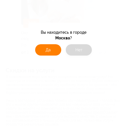
–30%
Вы находитесь в городе
Онлайн-занятия по развитию мозга и
Москва
?
скорочтению
РФ
Да
Нет
от 2 800 руб.
Куплено 2
Скидки на услуги
В современном мире вам могут предложить множество услуг! Но
зачастую их стоимость весьма ударяет по кошельку. Biglion помогает
своим пользователям решить эту проблему. Услуги по купонам – это
отличная возможность существенно сэкономить. Ведь компания
Biglion предлагает вам действительно сумасшедшие скидки!
Ужин в ресторане, установка пломбы или новая стрижка – теперь все
это и многое другое приобретет для вас новую цену! Взяв купон на
услугу, вы можете не сомневаться в качестве результата. Biglion
сотрудничает с проверенными партнерами, которые предоставляют
вам - пользователям сайта - услуги высокого качества. С каждым из
них договариваются о лучших условиях для вас. Только вам услуги
обойдутся значительно дешевле.