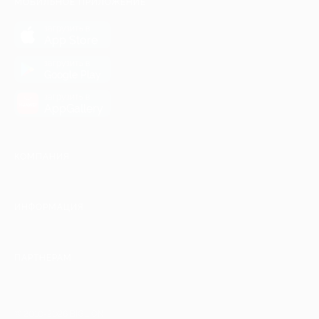
МОБИЛЬНОЕ ПРИЛОЖЕНИЕ
загрузить в
App Store
загрузить в
Google Play
загрузить в
AppGallery
КОМПАНИЯ
ИНФОРМАЦИЯ
ПАРТНЕРАМ
© 2010-2026 BIGLION