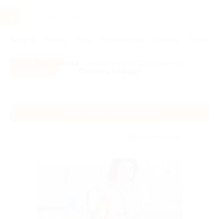
Услуги
Отели
Туры
Промокоды
Кэшбэк
Афиша 
Все скидки
- в мобильном приложении!
Скачать сейчас!
Главная
Услуги
Дети
Мастер-классы и курсы для детей
Мастер-классы и курсы для детей
Без сортировки