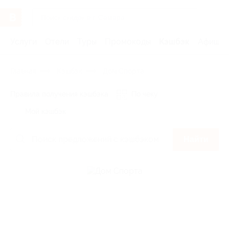
Услуги
Отели
Туры
Промокоды
Кэшбэк
Афиша 
Главная
Кэшбэк
Дом Спорта
Правила получения кэшбэка
По чеку
Мой кэшбэк
Найти