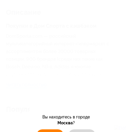
Описание
Покупки в Дом Спорта с кэшбэком
DomSporta.com — российский
мультикатегорийный интернет-гипермаркет с
ассортиментом более 30000 товарных
позиции. 900 брендов (среди них такие как
Bosch, Daewoo, Nike, Adidas и многие
другие), 500 различных категорий товаров -
эконом, премиум, элит.
Читать полностью
Популярные магазины
Вы находитесь в городе
Москва
?