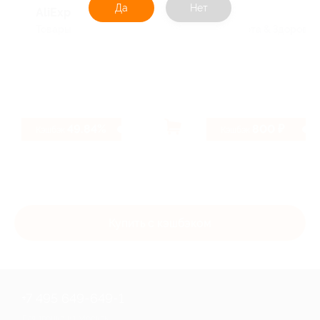
Да
Нет
AliExpress
Befit
Товары из Китая
Красота & Здоровье
49.84%
800 ₽
Кэшбэк
Кэшбэк
Купить с кэшбэком
+7 495 649-649-1
Для звонка из Москвы