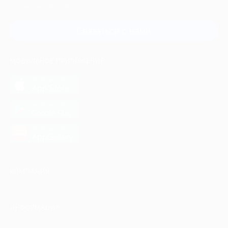
и регионов России
Связаться с нами
МОБИЛЬНОЕ ПРИЛОЖЕНИЕ
загрузить в
App Store
загрузить в
Google Play
загрузить в
AppGallery
КОМПАНИЯ
ИНФОРМАЦИЯ