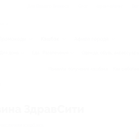
Для Вашего бизнеса
Блог
Франчайзинг
Воп
Промокоды
Кэшбэк
Афиша города
Для дома
Еда
Развлечения
Одежда, обувь, аксессуар
Правила получения кэшбэка
Как работае
зина ЗдравСити
числения кэшбэка