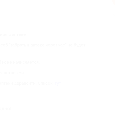
п
ния в аптеке
об "забрать в аптеке через час" не будет
эк не начисляется.
ся оптовыми.
аптеки Здравсити. Список:
тут
одно!