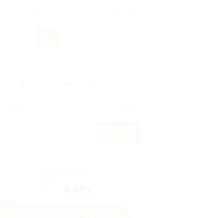
росы и ответы
+7 495 649-649-1
Вход
/
Регистрация
ы
Услуги
Авто
Ещё
т кэшбэк?
По чеку
Мой кэшбэк
Найти
2.22%
Кэшбэк
Купить с кэшбэком