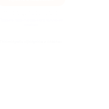
Просто перейдите по кнопке и совершайте
окупки, кэшбэк будет начислен автоматически
Правила гарантированного получения
кэшбэка
Посмотреть «Вопросы и ответы»