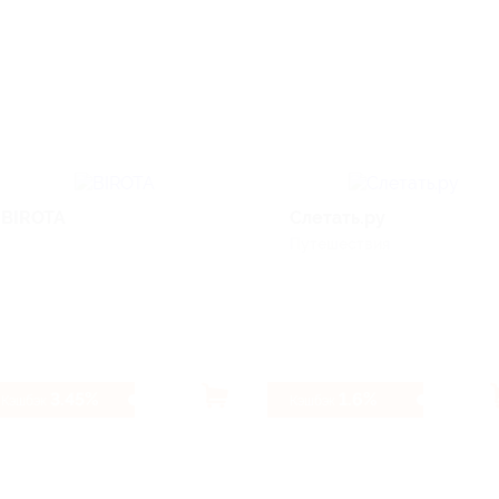
BIROTA
Слетать.ру
Путешествия
3.45%
1.6%
Кэшбэк
Кэшбэк