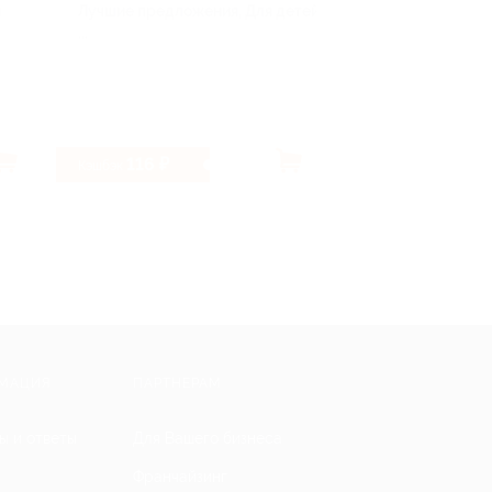
и
Лучшие предложения, Для детей,
...
116 ₽
4%
Кэшбэк
Кэшбэк
МАЦИЯ
ПАРТНЕРАМ
ы и ответы
Для Вашего бизнеса
Франчайзинг