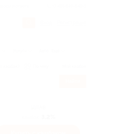
росы и ответы
+7 495 649-649-1
Вход
/
Регистрация
ы
Услуги
Авто
Ещё
т кэшбэк?
По чеку
Мой кэшбэк
Найти
3.2%
Кэшбэк
Купить с кэшбэком