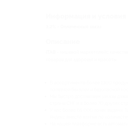
Информация и условия
3.2% - Оплаченный заказ
Описание
iTAB
- нишевой маркетплейс качеств
товаров для здоровья и красоты.
В ассортименте более 1300 продукт
полезной бакалеи и безопасной ко
Мы быстро доставляем заказы даже 
страны СНГ и в более 70 других стр
У нас более 65 000 точек выдачи. 
Яндекс вместе взятые по количеств
На нашей платформе есть автомати