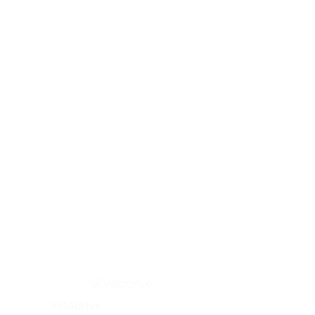
Velodrive
XYZ School