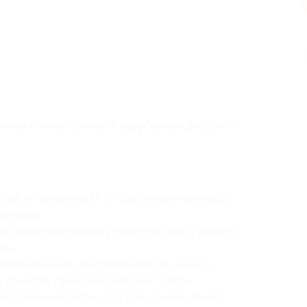
п
енных отечественных и зарубежных добавок и
ов: от витамина D, C, сорбента и магния до
сметики.
в самые удаленные уголки России, а также в
ан.
Таким образом, мы опережаем ВБ, Озон и
у пунктов, где можно забрать товары.
зированные тесты, которые клиент может