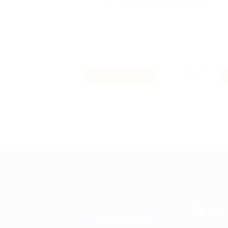
Электроника и техника, Для дома
0.8%
Кэшбэк
+7 495 649-649-1
МОБИЛЬНО
Для звонка из Москвы
и регионов России
загрузи
App 
Связаться с нами