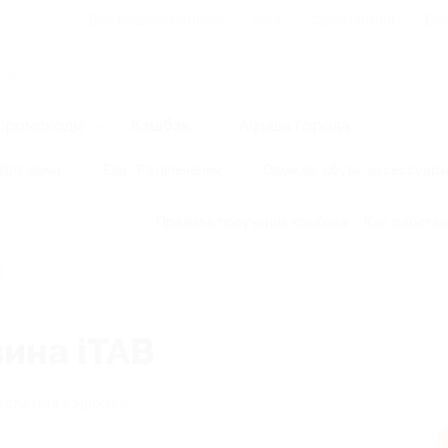
Для Вашего бизнеса
Блог
Франчайзинг
Воп
Промокоды
Кэшбэк
Афиша города
Для дома
Еда
Развлечения
Одежда, обувь, аксессуар
Правила получения кэшбэка
Как работае
зина iTAB
исления кэшбэка