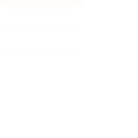
Просто перейдите по кнопке и совершайте
окупки, кэшбэк будет начислен автоматически
Правила гарантированного получения
кэшбэка
Посмотреть «Вопросы и ответы»