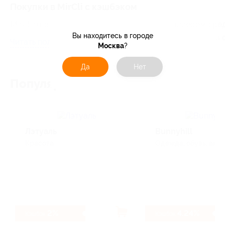
Покупки в MirCli с кэшбэком
MirCli.ru основана в 2005 году и является лидером ср
Вы находитесь в городе
mircli.ru насчитывает более 40 000 товаров. Продажа
Читать полностью
Москва
?
Да
Нет
Популярные магазины
Лэтуаль
Bunnyhill
Красота
Одежда, обувь, аксес
2%
4.24%
Кэшбэк
Кэшбэк