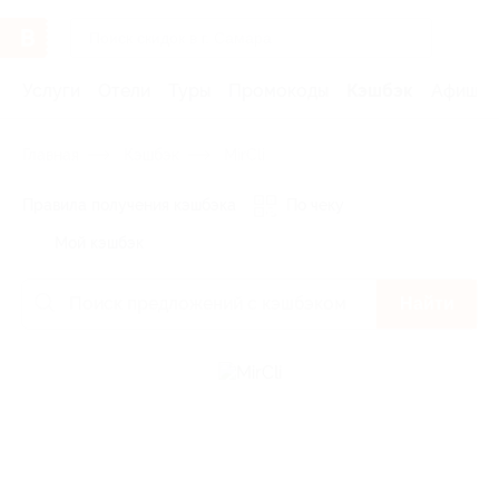
Услуги
Отели
Туры
Промокоды
Кэшбэк
Афиша 
Главная
Кэшбэк
MirCli
Правила получения кэшбэка
По чеку
Мой кэшбэк
Найти