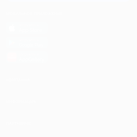
МОБИЛЬНОЕ ПРИЛОЖЕНИЕ
загрузить в
App Store
загрузить в
Google Play
загрузить в
AppGallery
КОМПАНИЯ
ИНФОРМАЦИЯ
ПАРТНЕРАМ