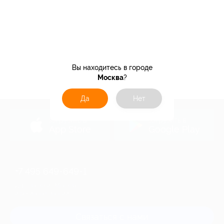
Вы находитесь в городе
Москва
?
Да
Нет
загрузить в
загрузить в
App Store
Google Play
+7 495 649-649-1
Для звонка из Москвы
и регионов России
Связаться с нами