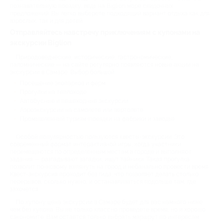
познавательную поездку, ведь на Biglion море скидочных
предложений. Вы легко выберете подходящий вариант отдыха как для
взрослых, так и для детей.
Отправляйтесь навстречу приключениям с купонами на
экскурсии Biglion
Природоведческие, исторические, гастрономические,
паломнические — на сайте регулярно появляются новые акции на
экскурсии в Самаре. Выбор большой:
Посещение экопарков и ферм;
Прогулки на теплоходе;
Автобусные и пешеходные экскурсии;
Аэроэкскурсии на самолете или вертолете;
Промышленный туризм (поездки на фабрики и заводы).
Особой популярностью пользуются квесты-экскурсии. Это
современный формат интерактивной игры, когда участники
перемещаются по определенным местам в городе и выполняют
задания — разгадывают загадки, ищут тайники. Такая прогулка
позволит по-новому взглянуть на город и небанально провести время.
Квест-экскурсия проходит без гида, что позволяет делать столько
перерывов, сколько нужно, и останавливаться подольше там, где
захочется.
По купону цена экскурсии в Самаре будет для вас намного ниже,
чем без купона. Вы не только классно проведете время, но и хорошо
сэкономите. Вам остается только выбрать маршрут по интересам.