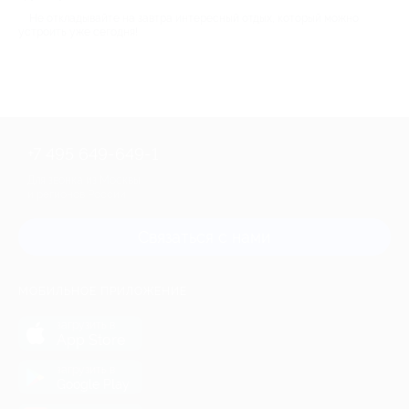
Не откладывайте на завтра интересный отдых, который можно
устроить уже сегодня!
+7 495 649-649-1
Для звонка из Москвы
и регионов России
Связаться с нами
МОБИЛЬНОЕ ПРИЛОЖЕНИЕ
загрузить в
App Store
загрузить в
Google Play