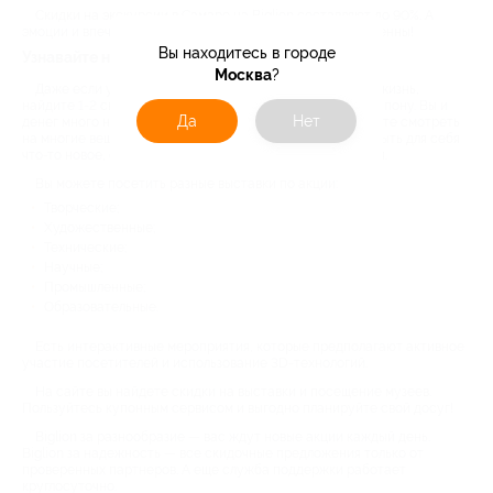
Скидки на экскурсии в Самаре на Biglion составляют до 90%. А
эмоции и впечатления, которые вы получите, будут бесценны!
Вы находитесь в городе
Узнавайте новое на выставках
Москва
?
Даже если у вас не так много времени на культурную жизнь,
найдите 1-2 свободных часа и сходите на выставку по купону. Вы и
Да
Нет
денег много не потратите, и разовьете кругозор, и станете смотреть
на многие вещи под другим углом. Это возможность открыть для себя
что-то новое, отдохнуть от бытовых забот и вдохновиться.
Вы можете посетить разные выставки по акции:
Творческие;
Художественные;
Технические;
Научные;
Промышленные;
Образовательные.
Есть интерактивные мероприятия, которые предполагают активное
участие посетителей и использование 3D-технологий.
На сайте вы найдете скидки на выставки и посещение музеев.
Пользуйтесь купонным сервисом и выгодно планируйте свой досуг!
Biglion за разнообразие — вас ждут новые акции каждый день.
Biglion за надежность — все скидочные предложения только от
проверенных партнеров. А еще служба поддержки работает
круглосуточно.