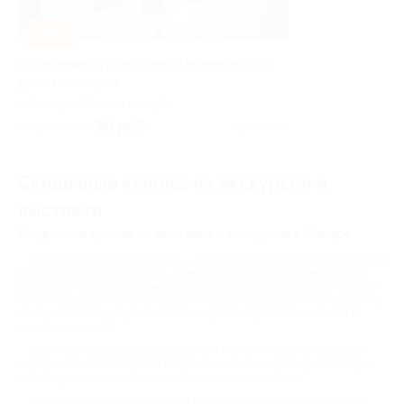
–50%
Посещение аттракциона «Перевернутый
дом» за полцены
г. Самара, Южное ш., д. 5
(на территории ТРК
30 руб.
скидка 50% за
Куплено 5
«Амбар»)
Скидочные купоны на экскурсии и
выставки
Скидочные купоны на выставки и экскурсии в Самаре
Один из лучших видов отдыха — смена обстановки. При этом совсем
не обязательно далеко ехать. Наверняка даже в знакомом городе и
окрестностях есть много мест, о которых вы не слышали или не знали
каких-то фактов. Ищите на Biglion интересные выставки и экскурсии в
Самаре — вас ждут удивительные открытия, яркие впечатления и
новые знакомства.
Гиды и экскурсоводы расскажут вам много интересного. Подача
информации вам наверняка понравится — минимум скучной теории,
максимум фактов, причем простым и понятным языком.
Вы можете выгодно сходить на выставку в Самаре или поехать в