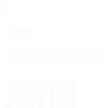
Услуги
Отели
Туры
Промокоды
Кэшбэк
Афиша 
Все скидки
- в мобильном приложении!
Скачать сейчас!
Главная
Услуги
Развлечения
-Экскурсии и выставки
-Экскурсии и выставки
Без сортировки