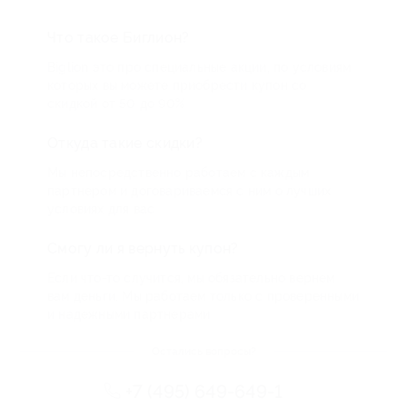
Что такое Биглион?
Biglion это про специальные акции, по условиям
которых вы можете приобрести купон со
скидкой от 50 до 90%
Откуда такие скидки?
Мы непосредственно работаем с каждым
партнером и договариваемся с ним о лучших
условиях для вас
Смогу ли я вернуть купон?
Если что-то случится, мы обязательно вернем
вам деньги. Мы работаем только с проверенными
и надежными партнерами
Остались вопросы?
+7 (495) 649-649-1