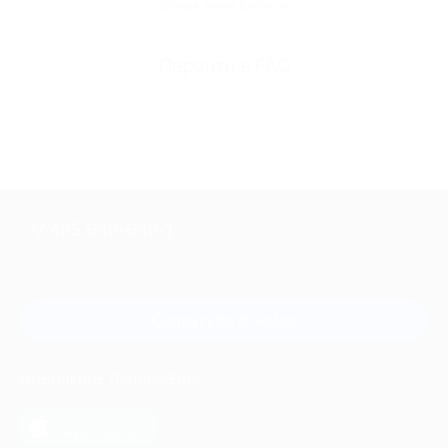
Горячая линия Биглиона
Перейти в FAQ
+7 495 649-649-1
Для звонка из Москвы
и регионов России
Связаться с нами
МОБИЛЬНОЕ ПРИЛОЖЕНИЕ
загрузить в
App Store