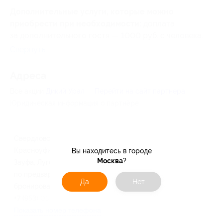
Дополнительные услуги, которые можно
приобрести при необходимости:
доплата
за дополнительного гостя — 1000 руб. с человека.
Свернуть
Адресa
Все акции
Дикий Урал
Перейти на сайт партнера
Юридическая информация о партнёре
Свердловская обл.,
Красноуфимский м.о., дер.
Вы находитесь в городе
Москва
?
Зауфа, Луговая ул., д. 2г
по предварительному
Да
Нет
бронированию
+7 (953) 052-51-53
Показать номер телефона