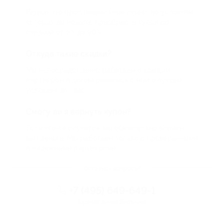
Biglion это про специальные акции, по условиям
которых вы можете приобрести купон со
скидкой от 50 до 90%
Откуда такие скидки?
Мы непосредственно работаем с каждым
партнером и договариваемся с ним о лучших
условиях для вас
Смогу ли я вернуть купон?
Если что-то случится, мы обязательно вернем
вам деньги. Мы работаем только с проверенными
и надежными партнерами
Остались вопросы?
+7 (495) 649-649-1
Горячая линия Биглиона