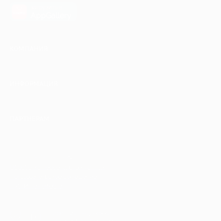
загрузить в
AppGallery
КОМПАНИЯ
ИНФОРМАЦИЯ
ПАРТНЕРАМ
© 2010-2026 BIGLION
Обработка персональных данных
Пользовательское соглашение
Публичная оферта
Гарантия, поддержка
24 часа и возврат средств