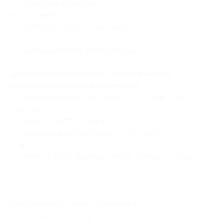
— обработка кутикулы;
— придание формы ногтям;
— обработка стоп (полностью);
— покрытие гель-лаком;
— нанесение масла для кутикулы.
Дополнительные услуги, которые можно
приобрести при необходимости:
— снятие покрытия: гель-лака — 200 руб., геля —
400 руб.;
— ремонт 1 ногтя — 100 руб.;
— укрепление ногтей гелем — 300 руб.;
— френч — 200 руб.;
— дизайн 1 ногтя (фольга, втирка, слайд) — 50 руб.
(все ногти — 300 руб.).
Предупреждаем о необходимости получения
консультации у врача-специалиста
по оказываемым услугам и противопоказаниям.