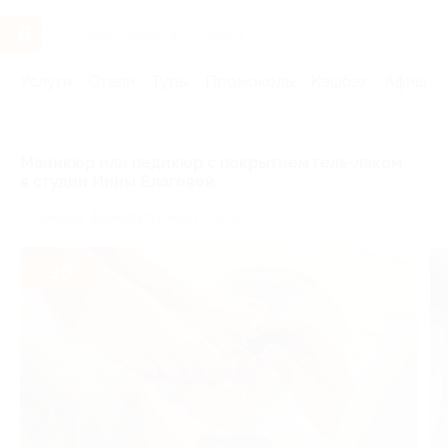
Услуги
Отели
Туры
Промокоды
Кэшбэк
Афиша 
Главная
Услуги
Красота
Маникюр, педикюр
Мани
Маникюр или педикюр с покрытием гель-лаком
в студии Инны Благовой
г. Самара, Физкультурная ул., д. 90
- 30%