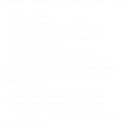
Условия
Описание
Гарантии
Адреса
Отзывы
Основные условия:
— в работе используются следующие гель-лаки:
«Луи Филипп», Envy, Velvet, Seven и Zina;
— купон не распространяется на другие
спецпредложения студии;
— обязательна предварительная запись;
— если участник акции опаздывает более чем
на 15 минут, то администрация вправе перенести
процедуру на другое (удобное для персонала
и клиента) время;
— рекомендовано сообщить об отмене или
переносе записи не менее чем за 12 часов;
— если у клиента наблюдаются грибковые
заболевания, то специалист студии вправе
отказать ему в предоставлении услуг до полного
выздоровления.