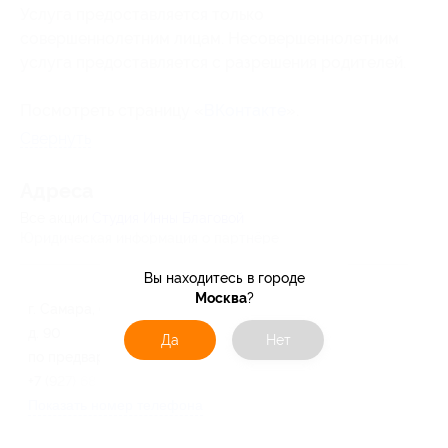
Услуга предоставляется только
совершеннолетним лицам. Несовершеннолетним
услуга предоставляется с разрешения родителей.
Посмотреть страницу «
ВКонтакте
».
Свернуть
Адресa
Все акции
Студия Инны Благовой
Юридическая информация о партнёре
Вы находитесь в городе
Москва
?
г. Самара, Физкультурная ул.,
д. 90
Да
Нет
по предварительной записи
+7 (927) 686-13-88
Показать номер телефона