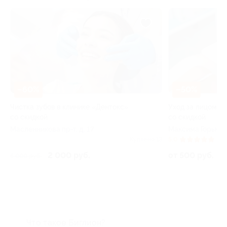
–60%
–50%
Чистка зубов в клинике «Дентокс»
Уход за лицом в кл
со скидкой
со скидкой
Масленникова пр-т, д. 17
Максима Горького ул,
Куплено 13
5.0
(6)
2 000 руб.
от 500 руб.
5 000 руб.
Что такое Биглион?