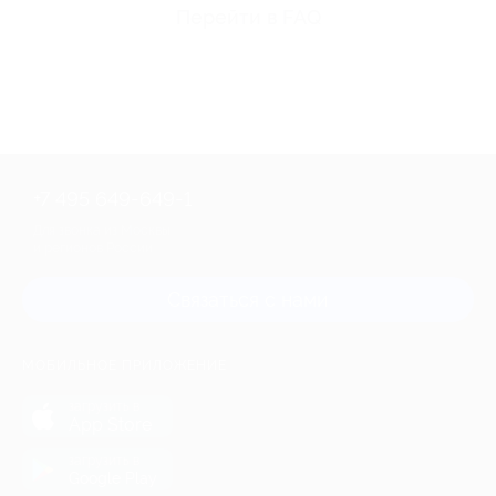
Перейти в FAQ
+7 495 649-649-1
Для звонка из Москвы
и регионов России
Связаться с нами
МОБИЛЬНОЕ ПРИЛОЖЕНИЕ
загрузить в
App Store
загрузить в
Google Play