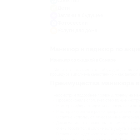
События
Дети
Загляни в будущее
Фотосессии
Услуги для дома
Маникюр и педикюр по акци
Маникюр со скидкой в Самаре
Маникюр – это комплексный уход за ногтями и к
процедура выполнена качественно – как делают 
Преимущества маникюра в
Рассмотрим подробнее причины, почему на мани
Профессионал использует стерильные инструм
Мастер подбирает идеальное покрытие и опти
Мастер аккуратно и ровно прокрашивает ногти
В салоне используют качественные материалы
Делая маникюр в салоне, вы экономите время. 
очень торопится, в салоне есть услуга “маникю
В салоне вас ждет комплексный подход. Ведь 
профессиональные маски и кремы. Повторить 