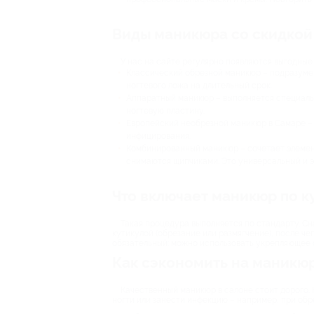
Виды маникюра со скидкой
У нас на сайте регулярно появляются выгодные
Классический обрезной маникюр – подразумев
ногтевого ложа на длительный срок.
Аппаратный маникюр – выполняется специаль
ногтевую пластину.
Европейский необрезной маникюр в Самаре – м
инфицирования.
Комбинированный маникюр – сочетает элемент
снимаются щипчиками. Это универсальный и э
Что включает маникюр по к
Такая процедура выполняется по стандарту. Сн
кутикулой (обрезание или размягчение), после ч
обязательный: можно использовать укрепляющее с
Как сэкономить на маникюр
Качественный маникюр в салоне стоит дорого. Н
ногти или занести инфекцию – например, при обре