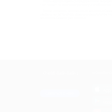
Чтобы воспользоваться предложением, выберите 
– он придет на электронную почту и отобразится
Готово: осталось записаться на маникюр в Сам
уверены: вы останетесь довольны результатом. Н
маникюр в Самаре уже сегодня!
+7 495 649-649-1
МОБИЛЬНО
Для звонка из Москвы
и регионов России
загрузи
App 
Связаться с нами
загрузи
Goog
загрузи