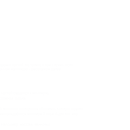
овье ногтей. Но только в том случае, если
лонном маникюре – расскажем далее.
 ногтей сводится к минимуму.
сложная задача.
ый маникюр приходится обновлять каждую неделю.
ам понадобится минимум 2 часа. А для тех, кто
. Например, массаж, ванночки,