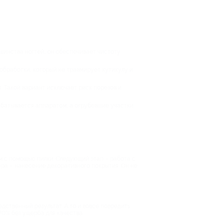
шинства ногтей, он обеспечивает чистоту
бработки, который не травмирует кутикулу и
. Такой вариант исключает риск порезов и
абатывается аппаратом, а огрубевшие участки
м с помощью пилки. Следующий этап – работа с
юра – нанесение декоративного покрытия. Он не
дственный результат. А то и вовсе повредить
70% без ущерба для качества.