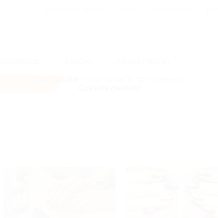
Для Вашего бизнеса
Блог
Франчайзинг
Воп
Промокоды
Кэшбэк
Афиша города
Все скидки
- в мобильном приложении!
Скачать сейчас!
р, педикюр
Маникюр