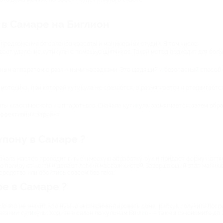
 в Самаре на Биглион
 предложения от салонов красоты и маникюрных студий. В том числе:
ает удаление кутикулы с помощью щипчиков. Такой метод подходит для боль
ным аппаратом с различными насадками. Это щадящий и безопасный способ о
етодика, при которой кутикула не срезается, а размягчается и отодвигается
ы классического и аппаратного. Сначала кутикула размягчается, затем обр
ффективный вариант.
упону в Самаре ?
ачала мастер проводит гигиеническую обработку рук и придает форму ногтя
его полируют ногти и делают легкий массаж кистей. Завершающий этап маник
редство или обойтись совсем без лака.
е в Самаре ?
о это не значит, что нужно экспериментировать дома, рискуя получить посре
зании кутикулы. Ходите в салон по купонам Биглион – так вы сэкономите до 