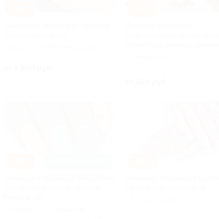
–35%
–58%
Маникюр и педикюр от мастера
Маникюр и педикюр,
Никоноровой Анны
моделирование ногтей геле
от мастера Эльвиры Шмеле
г. Самара, ул. Волгина, д. 121
г. Самара, ул.
Арцыбушевская, д. 88
Ку
от 1 300 руб.
от 588 руб.
–45%
–30%
ЗАПИСАТЬСЯ ОНЛАЙН
Маникюр и педикюр с покрытием
Маникюр и педикюр в салон
гель-лаком в салоне красоты
«В матрице» со скидкой
PrestiGe-SK
г. Самара, ул. Ново-
г. Самара, ул. Садовая, д.
Вокзальная, д. 247
Ку
200
Куплено 2