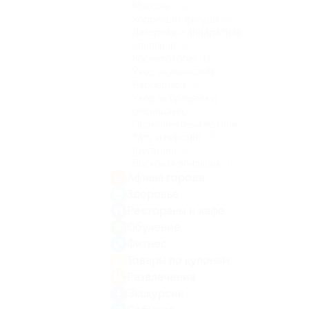
Массаж
(13)
Коррекция фигуры
(9)
Лазерная и аппаратная
эпиляция
(4)
Косметология
(11)
Уход за волосами
(6)
Барбершоп
(2)
Уход за бровями и
ресницами
(3)
Перманентный макияж,
тату и пирсинг
(3)
Шугаринг
(6)
Восковая эпиляция
(1)
Афиша города
Здоровье
Рестораны и кафе
Обучение
Фитнес
Товары по купонам
Развлечения
Экскурсии