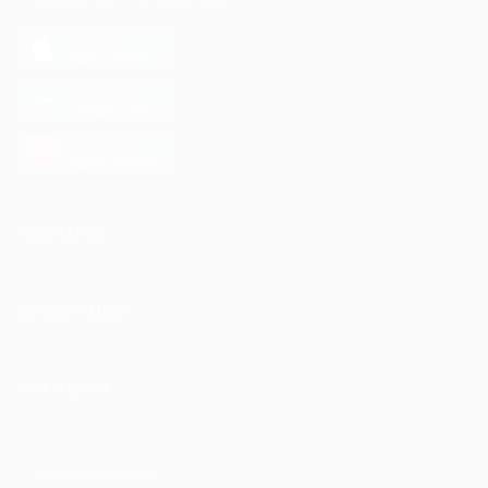
загрузить в
App Store
загрузить в
Google Play
загрузить в
AppGallery
КОМПАНИЯ
ИНФОРМАЦИЯ
ПАРТНЕРАМ
© 2010-2026 BIGLION