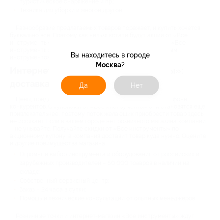
туристическое снаряжение и пр.;
Техника для уборки и многое другое.
Разнообразие предлагаемых товаров поражает, и купить хочется
буквально все. Поэтому как нельзя кстати будут акции от «Все
инструменты». На распродажах, проводимых магазином «Все
инструменты», можно обеспечить себя всем необходимым
Вы находитесь в городе
инструментом без ущерба для собственного кошелька.
Москва
?
Интернет-магазин «Все инструменты»:
доставка в Москву и регионы
Да
Нет
Цены, предлагаемые магазином, смотрятся выгодно на фоне
конкурентов. С купонами от «Все инструменты» они становятся еще
привлекательнее, поэтому поток желающих приобрести товар здесь
не иссякает. Если в вашем городе нет розничного магазина компании
– не унывайте. Получайте скидки от «Все инструменты» по
акционному купону, а компания доставит товар куда нужно. Оцените
и другие преимущества магазина:
Огромный выбор инструмента и оборудования от российских и
зарубежных производителей – 50 000 товаров в наличии на
складе;
Собственный сервисный центр;
Заказ – 24 часа в сутки;
Помощь и технические консультации от опытных менеджеров.
Розничные точки и интернет-магазин «Все инструменты» ждут