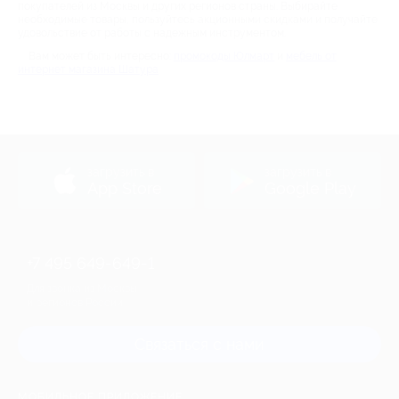
покупателей из Москвы и других регионов страны. Выбирайте
необходимые товары, пользуйтесь акционными скидками и получайте
удовольствие от работы с надежным инструментом.
Вам может быть интересно:
промокоды Юлмарт
и
мебель от
интернет магазина Шатура
загрузить в
загрузить в
App Store
Google Play
+7 495 649-649-1
Для звонка из Москвы
и регионов России
Связаться с нами
МОБИЛЬНОЕ ПРИЛОЖЕНИЕ