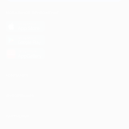
МОБИЛЬНОЕ ПРИЛОЖЕНИЕ
загрузить в
App Store
загрузить в
Google Play
загрузить в
AppGallery
КОМПАНИЯ
ИНФОРМАЦИЯ
ПАРТНЕРАМ