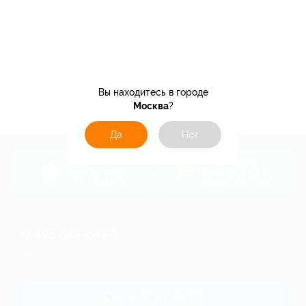
Вы находитесь в городе
Москва
?
Да
Нет
загрузить в
загрузить в
App Store
Google Play
+7 495 649-649-1
Для звонка из Москвы
и регионов России
Связаться с нами