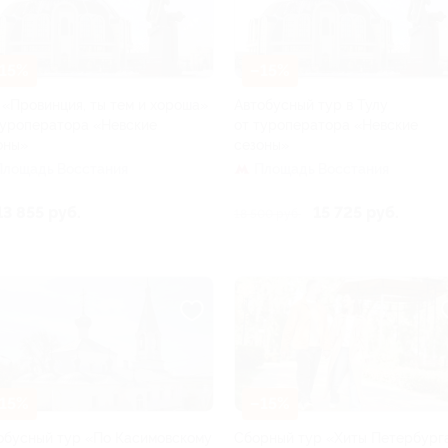
15%
–15%
 «Провинция, ты тем и хороша»
Автобусный тур в Тулу
туроператора «Невские
от туроператора «Невские
оны»
сезоны»
Площадь Восстания
Площадь Восстания
13 855 руб.
15 725 руб.
18 500 руб.
15%
–15%
обусный тур «По Касимовскому
Сборный тур «Хиты Петербург