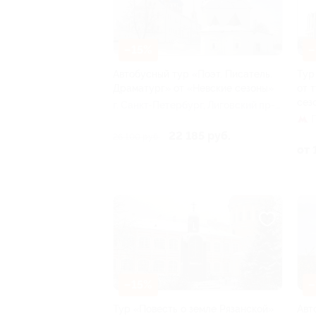
–15%
–
Автобусный тур «Поэт. Писатель.
Тур
Драматург» от «Невские сезоны»
от 
сез
г. Санкт-Петербург, Лиговский пр-т,
д. 10
22 185 руб.
26 100 руб.
от 
–15%
–
Тур «Повесть о земле Рязанской»
Авт