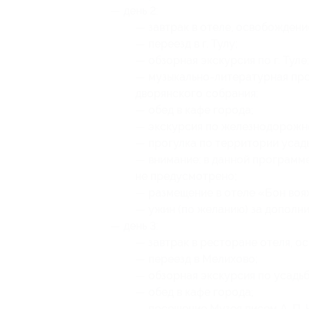
— день 2:
— завтрак в отеле, освобождени
— переезд в г. Тулу;
— обзорная экскурсия по г. Туле
— музыкально-литературная пр
дворянского собрания;
— обед в кафе города;
— экскурсия по железнодорожно
— прогулка по территории усадь
— внимание: в данной програм
не предусмотрено;
— размещение в отеле «Бон вояж 4
— ужин (по желанию) за дополни
— день 3:
— завтрак в ресторане отеля, о
— переезд в Мелихово;
— обзорная экскурсия по усадь
— обед в кафе города;
— посещение Музея писем А. П. 