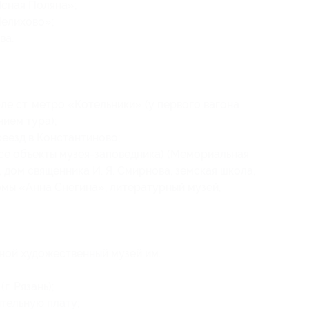
сная Поляна»;
Мелихово»;
ва.
ле ст. метро «Котельники» (у первого вагона
нием тура);
ереезд в Константиново;
се объекты музея-заповедника) (Мемориальная
, дом священника И. Я. Смирнова, земская школа,
оэмы «Анна Снегина», литературный музей,
ной художественный музей им.
. Рязань);
тельную плату;