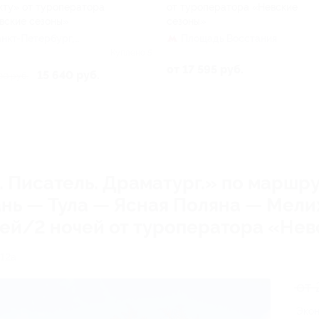
кту» от туроператора
от туроператора «Невские
вские сезоны»
сезоны»
Санкт-Петербург,
Площадь Восстания
вский пр-т, д. 10
Куплено 5
от 17 595 руб.
15 640 руб.
00 руб.
. Писатель. Драматург.» по маршр
нь — Тула — Ясная Поляна — Мели
ней/2 ночей от туроператора «Не
 12а
от 
Экон