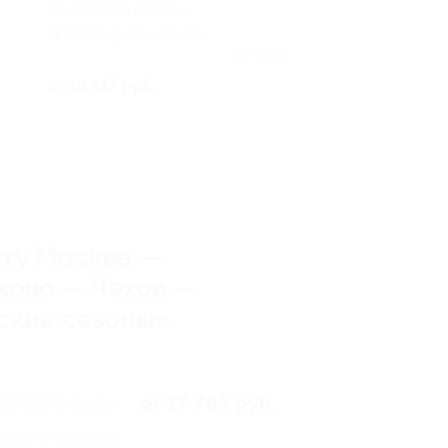
от «Невские сезоны»
Площадь Восстания
Куплено 1
от 18 147 руб.
уту Москва —
хово — Чехов —
вские сезоны»
20 900 руб.
от 17 765 руб.
омия от 3 135 руб.