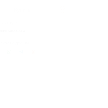
Купить
15
 купон куплен
кция завершена
литься с друзьями