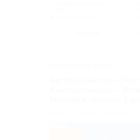
от туроператора «Невские
тра
сезоны»
«Не
Площадь Восстания
г. 
Лиго
Куплено 2
15 215 руб.
17 900 руб.
18 4
ЗАВЕРШЁННАЯ АКЦИЯ
Автобусный тур «Поэт
Константиново — Ряза
Москва в течение 3 д
Фили,
г. Москва, Багратионовский пр., д.
- 15%