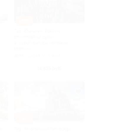
–15%
Тур «Есенин — России
стихотворная душа»
от туроператора «Невские
сезоны»
Площадь Восстания
14 535 руб.
17 100 руб.
–15%
а»
Тур «Многоликий Петербург»