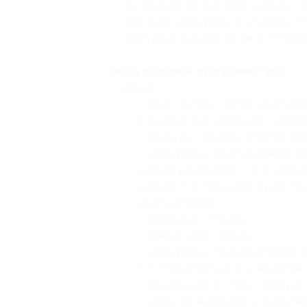
— посещение территории усадьбы «Я
— обзорная экскурсия по усадьбе «
— экскурсия в музей писем А. П. Чехо
Экскурсионная программа тура:
— день 1:
— сбор группы с 07:45 в вестибю
из центра под табличкой с назва
— выезд из г. Москвы в 08:00, п
— экскурсия в Константиново (в
усадьба родителей С. А. Есенина
усадьба Л. И. Кашиной, музей п
каретный двор);
— переезд в г. Рязань;
— обед в кафе города;
— экскурсия в Рязанский област
И. П. Пожалостина с концертом;
— размещение в отеле «Форум» (г
— ужин (по желанию) за дополни