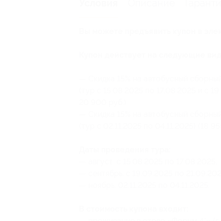
Описание
Гарант
Условия
Вы можете предъявить купон в эле
Купон действует на следующие вид
— Скидка 15% на автобусный сборный
(тур с 15.08.2025 по 17.08.2025 и с 19
20 900 руб.)
— Скидка 15% на автобусный сборный
(тур с 02.11.2025 по 04.11.2025) (18 9
Даты проведения тура:
— август: с 15.08.2025 по 17.08.2025;
— сентябрь: с 19.09.2025 по 21.09.202
— ноябрь: 02.11.2025 по 04.11.2025.
В стоимость купона входит:
— проживание в отеле «Форум 4*» (г. 