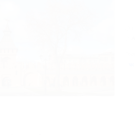
1
А
Поде