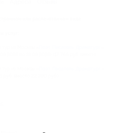
ии
Адреса
Отзывы
ктронном или распечатанном виде.
ы услуг:
 тур из Москвы «
Поэт. Писатель. Драматург.
»
.09.2025 по 21.09.2025) (17 765 руб. вместо
 тур из Москвы «
Поэт. Писатель. Драматург.
»
55 руб. вместо 22 300 руб.)
5;
Рязань);