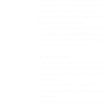
— проживание в отеле «Бон Вояж 4*» (
— питание (2 завтрака, 3 обеда);
— экскурсионное обслуживание согл
и входные билеты в музеи);
— услуги сопровождающего по марш
— транспортное обслуживание авто
автобус с багажным отделением, ко
контроля, видеомонитором).
Программа тура:
— экскурсия в Константиново (все о
— обзорная экскурсия по г. Рязани;
— экскурсия в Рязанский областной 
с концертом;
— обзорная экскурсия по г. Туле;
— музыкально-литературная програм
собрания;
— экскурсия по железнодорожной ст