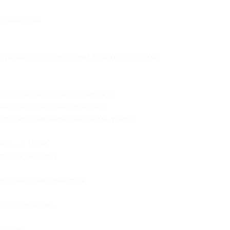
е номеров;
;
ограмма «Неизвестный Толстой» в Доме
й станции «Козлова Засека»;
бы к могиле Льва Толстого;
ме посещение мемориальных домов
*» (г. Тула);
тельную плату;
свобождение номеров;
бе «Мелихово»;
Чехова;