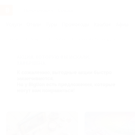
Услуги
Отели
Туры
Промокоды
Кэшбэк
Афиша 
Главная
Услуги
Promo
Таро и матрица судьбы
АКЦИЯ, КОТОРУЮ ВЫ ИСКАЛИ,
ЗАВЕРШЕНА.
К сожалению, выгодные акции быстро
заканчиваются.
Но у Biglion есть предложения, которые
могут вам понравиться!