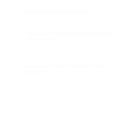
Недостатки
Ожидания все оправданы!
Комментарий
Рекомендую всём! Обращайтесь не
пожалеете!
Ответ партнера опубликован 1 год назад
Благодарю (жаль смайлики ставить
нельзя)!
Отзыв полезен?
Ещё
отзывы