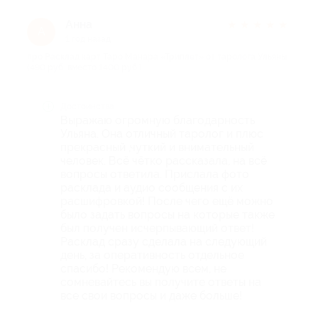
Анна
★
★
★
★
★
А
1 год назад
про Расклад карт Таро Манара «Триплет» от таролога Ульяны
(490 руб. вместо 1400 руб.)
Достоинства
Выражаю огромную благодарность
Ульяна. Она отличный таролог и плюс
прекрасный ,чуткий и внимательный
человек. Всё чётко рассказала, на всё
вопросы ответила. Прислала фото
расклада и аудио сообщения с их
расшифровкой! После чего ещё можно
было задать вопросы на которые также
был получен исчерпывающий ответ!
Расклад сразу сделала на следующий
день, за оперативность отдельное
спасибо! Рекомендую всем, не
сомневайтесь вы получите ответы на
все свои вопросы и даже больше!