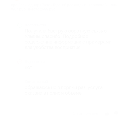
про Расклад карт Таро «Годовой расклад» от таролога Ульяны
(987 руб. вместо 2599 руб.)
Достоинства
Получила быструю обратную связь от
Ульяны, спасибо! Подробное
содержание информации с примерами
для удобства восприятия.
Недостатки
нет
Комментарий
обращаюсь не в первый раз, услуга
оказана в полном объеме.
Отзыв полезен?