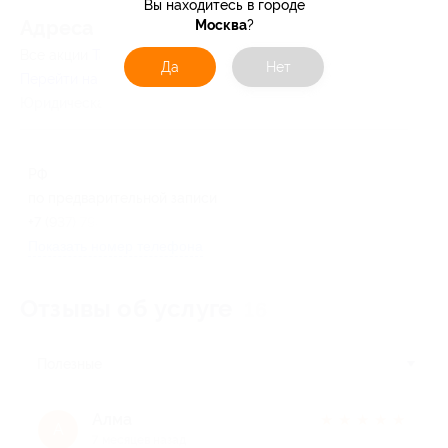
Вы находитесь в городе
Москва
?
Адресa
Все акции
Таролог Ульяна
Да
Нет
Перейти на сайт партнера
Юридическая информация о партнёре
РФ
по предварительной записи
+7 (937) 798-27-34
Показать номер телефона
Отзывы об услуге
16
Полезные
Алма
★
★
★
★
★
А
7 месяцев назад