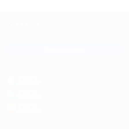
+7 495 649-649-1
Для звонка из Москвы
и регионов России
Связаться с нами
МОБИЛЬНОЕ ПРИЛОЖЕНИЕ
загрузить в
App Store
загрузить в
Google Play
загрузить в
AppGallery