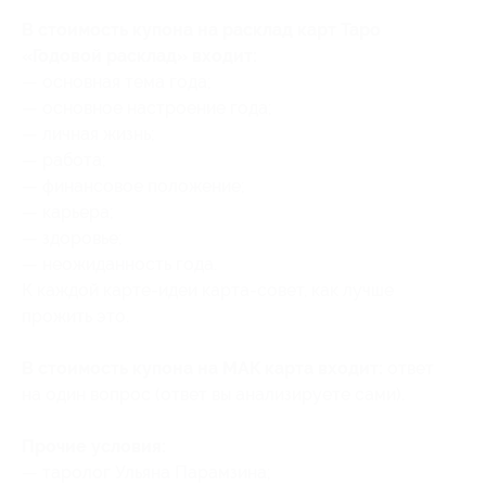
В стоимость купона на расклад карт Таро
«Годовой расклад» входит:
— основная тема года;
— основное настроение года;
— личная жизнь;
— работа;
— финансовое положение;
— карьера;
— здоровье;
— неожиданность года.
К каждой карте-идеи карта-совет, как лучше
прожить это.
В стоимость купона на МАК карта входит:
ответ
на один вопрос (ответ вы анализируете сами).
Прочие условия:
— таролог Ульяна Парамзина;