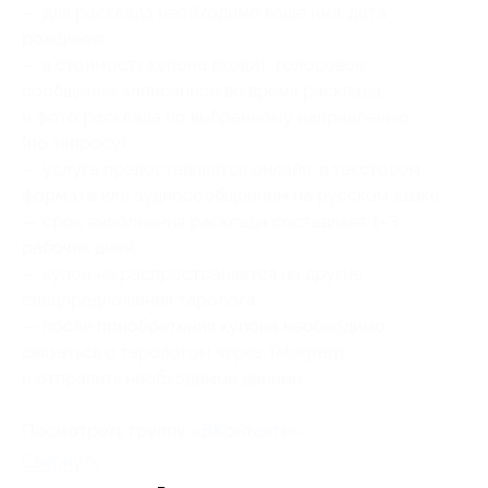
— для расклада необходимо ваше имя, дата
рождения;
— в стоимость купона входит: голосовое
сообщение, записанное во время расклада,
и фото расклада по выбранному направлению
(по запросу);
— услуга предоставляется онлайн, в текстовом
формате или аудиосообщением на русском языке;
— срок выполнения расклада составляет 1–3
рабочих дней;
— купон не распространяется на другие
спецпредложения таролога;
— после приобретения купона необходимо
связаться с тарологом через Telegram
и отправить необходимые данные.
Посмотреть группу «
ВКонтакте
».
Свернуть