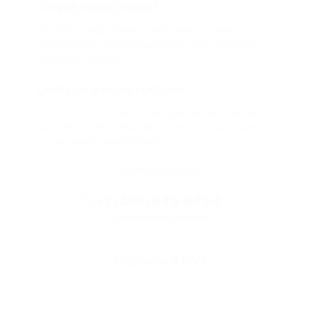
Откуда такие скидки?
Мы непосредственно работаем с каждым
партнером и договариваемся с ним о лучших
условиях для вас
Смогу ли я вернуть купон?
Если что-то случится, мы обязательно вернем
вам деньги. Мы работаем только с проверенными
и надежными партнерами
Остались вопросы?
+7 (495) 649-649-1
Горячая линия Биглиона
Перейти в FAQ