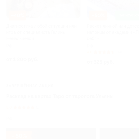
–40%
–50%
ЗАПИСАТЬС
Диагностика любой ситуации или
Расчет личной или детс
игра от специалиста Галины
матрицы от академии «П
Немальцевой
себя»
РФ
РФ
4.6
(14)
от 1 200 руб.
от 325 руб.
ЗАВЕРШЁННАЯ АКЦИЯ
Расклад на картах Таро от таролога Ульяны
5.0
(1)
РФ
- 50%