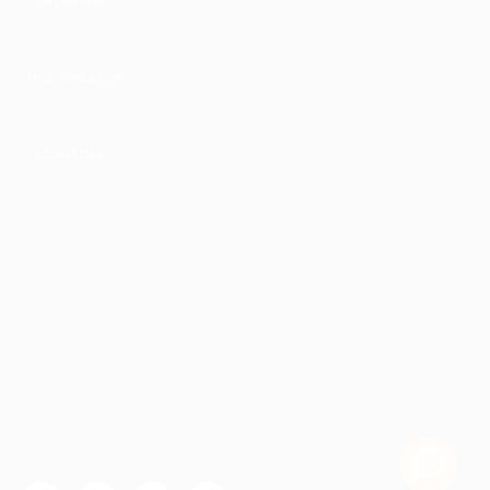
КОМПАНИЯ
ИНФОРМАЦИЯ
ПАРТНЕРАМ
© 2010-2026 BIGLION
Обработка персональных данных
Пользовательское соглашение
Публичная оферта
Гарантия, поддержка
24 часа и возврат средств
Перейти на полную версию сайта