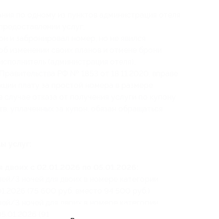
ния по одному из пунктов администрация отеля
 предоставлении услуг;
он и забронировал номер, но не явился
 об изменении своих планов и отмене брони
о исполнитель (администрация отеля),
Правительства РФ № 1853 от 18.11.2020, вправе
кции плату за простой номера в размере
 случае отказа от получения услуги по купону
в, уплаченных за купон, обязан обращаться
ы услуг:
 двоих с 02.01.2026 по 05.01.2026:
ней/3 ночей для двоих в номере категории
1.2026 (75 600 руб. вместо 94 500 руб.)
ней/3 ночей для двоих в номере категории
.01.2026 (91 680 руб. вместо 114 600 руб.)