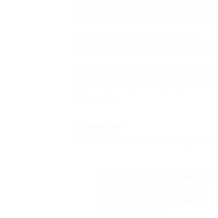
окончательно подтвердив бронирова
бронирования
отель не сможет подтв
Объект прошел классификацию.
Номер реестровой записи:
С502024
Посмотреть
прайс на новогодние ка
Посмотреть
прайс на рожденственск
Свернуть
Адресa
Все акции
Arthurs SPA Hotel by Mercu
Московская обл., г.о. Мытищи, д
Ларево, ул. Хвойная, стр. 26
круглосуточно и ежедневно
+7 (495) 150-41-21, +7 (495) 150