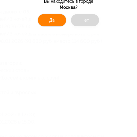
Вы находитесь в городе
Москва
?
 двоих с 05.01.2026 по 08.01.2026:
ней/3 ночей для двоих в номере категории
Да
Нет
1.2026 (75 600 руб. вместо 94 500 руб.)
ней/3 ночей для двоих в номере категории
.01.2026 (91 680 руб. вместо 114 600 руб.)
атегории;
едский стол»;
(бассейн, комплекс саун);
тей и взрослых.
01.2026 в 12:00;
01.2026 в 15:00.
мещение детей до 3 лет на дополнительном