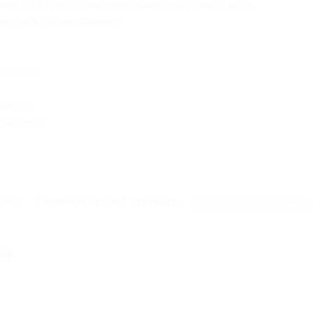
ние (без предоставления номера купона
и кода
ердить бронирование).
008460
.
никулы
.
ий заезд
.
re 4*
Перейти на сайт партнера
Юридическая информация
ер.
-41-