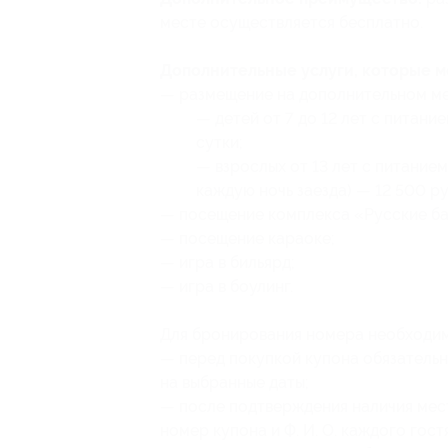
месте осуществляется бесплатно.
Дополнительные услуги, которые 
— размещение на дополнительном ме
— детей от 7 до 12 лет с питан
сутки;
— взрослых от 13 лет с питание
каждую ночь заезда) — 12 500 ру
— посещение комплекса «Русские ба
— посещение караоке;
— игра в бильярд;
— игра в боулинг.
Для бронирования номера необходим
— перед покупкой купона обязательн
на выбранные даты;
— после подтверждения наличия мест
номер купона и Ф. И. О. каждого гос