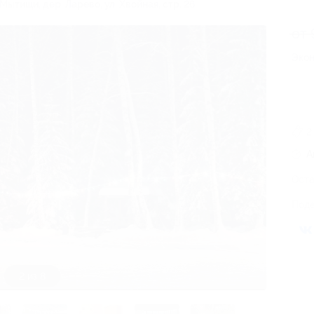
 Мытищи, дер. Ларево, ул. Хвойная, стр. 26
от 
Экон
2
А
Оста
Поде
3 из 8