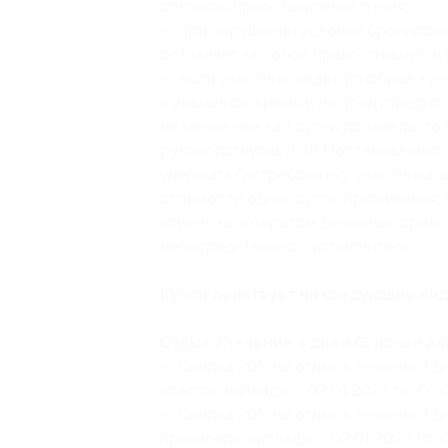
согласия представителей отеля;
— при нарушении условий бронирова
оставляет за собой право отказать в
— если участник акции приобрел куп
в указанное время и не предупредил
не менее чем за 1 сутки до заезда, т
руководствуясь п. 16 Постановления 
удержать/истребовать у участника а
стоимости одних суток проживания; в
клиент за возвратом денежных средст
непосредственно к исполнителю.
Купон действует на следующие вид
Отдых в течение 4 дней/3 ночей для
— Скидка 20% на отдых в течение 4 д
классик вилладж с 02.01.2026 по 05.0
— Скидка 20% на отдых в течение 4 д
привиледж вилладж с 02.01.2026 по 05