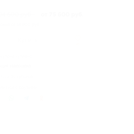
94 500 руб.
от 75 600 руб.
омия от 18 900 руб.
Купить
45
 купона куплено
кция завершена
лось 39 купонов
литься с друзьями