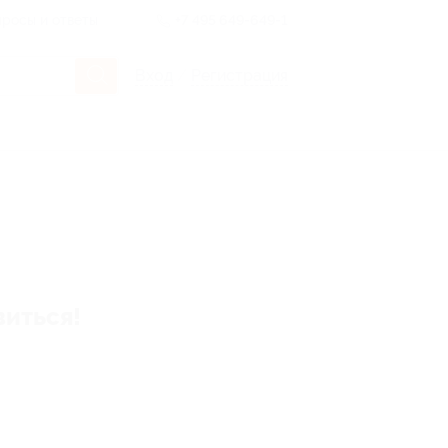
росы и ответы
+7 495 649-649-1
Вход
/
Регистрация
виться!