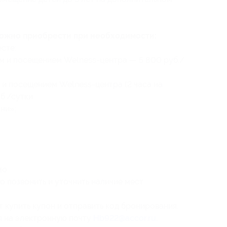
можно приобрести при необходимости:
сте:
ием и посещением Welness-центра — 5 800 руб./
м и посещением Welness-центра (2 часа на
б./сутки
ни»;
о:
о позвонить и уточнить наличие мест
 купить купон и отправить
код бронирования,
тя на электронную почту
Hb922@accor.ru
,