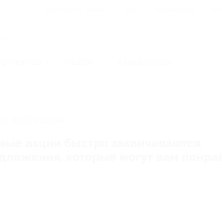
Для Вашего бизнеса
Блог
Франчайзинг
Воп
Промокоды
Кэшбэк
Афиша города
И, ЗАВЕРШЕНА.
ные акции быстро заканчиваются.
редложения, которые могут вам понра