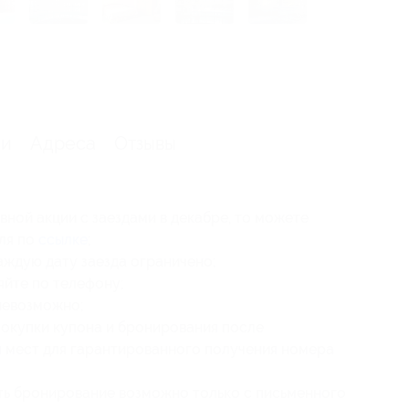
я
ии
Адреса
Отзывы
вной акции с заездами в декабре, то можете
еля по
ссылке
;
аждую дату заезда ограничено;
яйте по телефону;
невозможно;
покупки купона и бронирования после
я мест для гарантированного получения номера
ть бронирование возможно только с письменного