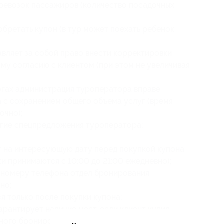
евозок пассажиров (количество посадочных
бретать купон (в тур может поехать ребенок
вляет за собой право внести корректировки
му согласию с клиентом (при этом не увеличивая
огах администрация туроператора вправе
а с сохранением общего объема услуг (время
очно);
угие спецпредложения туроператора;
т на интересующую дату перед покупкой купона
ки принимаются с 10:00 до 21:00 ежедневно);
у номеру телефона отдел бронирования
но;
 только после покупки купона;
рантирует наличие мест, если клиент купил
ного бронирования;