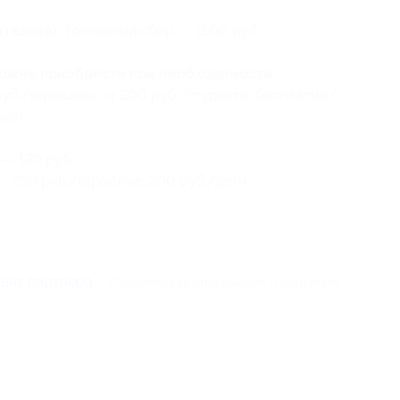
тельно):
топливный сбор — 1500 руб.
можно приобрести при необходимости:
уб./взрослые, от 200 руб./студенты, бесплатно/
ке);
— 120 руб.;
— 250 руб./взрослые, 200 руб./дети.
сайт партнера
Юридическая информация о партнёре