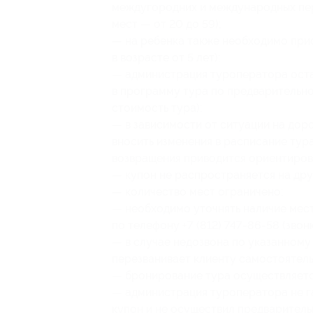
междугородних и международных пер
мест — от 20 до 59);
— на ребенка также необходимо прио
в возрасте от 5 лет);
— администрация туроператора оста
в программу тура по предварительно
стоимость тура);
— в зависимости от ситуации на дор
вносить изменения в расписание тур
возвращения приводится ориентиров
— купон не распространяется на др
— количество мест ограничено;
— необходимо уточнять наличие мес
по телефону +7 (812) 747-86-58 (звон
— в случае недозвона по указанном
перезванивает клиенту самостоятель
— бронирование тура осуществляется
— администрация туроператора не га
купон и не осуществил предваритель