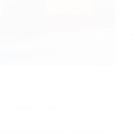
А
Поде
я
ии
Адреса
Отзывы
е или автобусе повышенной комфортности для