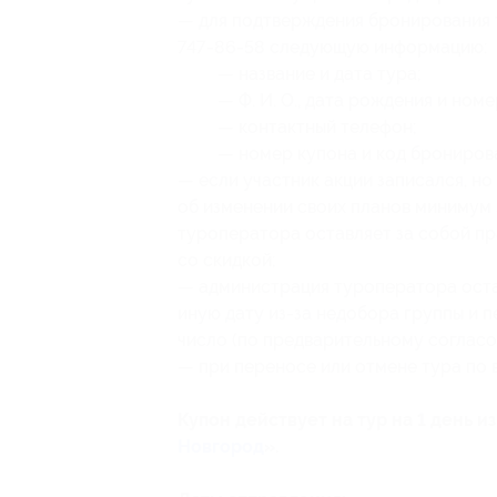
— для подтверждения бронирования т
747-86-58 следующую информацию:
— название и дата тура;
— Ф. И. О., дата рождения и ном
— контактный телефон;
— номер купона
и код брониров
— если участник акции записался, но
об изменении своих планов минимум з
туроператора оставляет за собой пр
со скидкой;
— администрация туроператора остав
иную дату из-за недобора группы и п
число (по предварительному согласо
— при переносе или отмене тура по 
Купон действует на тур на 1 день и
Новгород
».