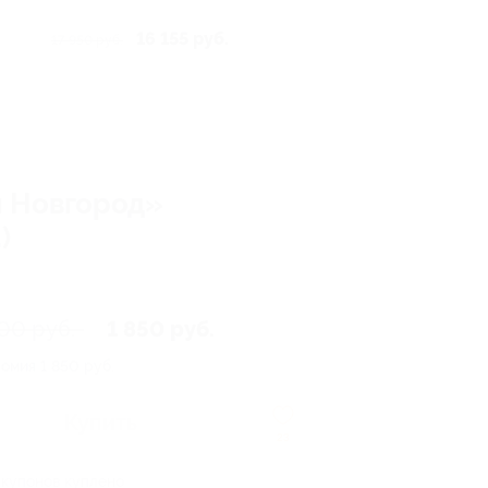
16 155 руб.
17 950 руб.
й Новгород»
)
00 руб.
1 850 руб.
номия
1 850 руб.
Купить
23
 купонов куплено