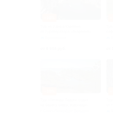
–10%
–
Тур на 2 дня в Карелию
Тур
от туроператора «Якарелия»
саф
Горьковская
от 8 955 руб.
от 
–10%
–
Тур «Легенды Ладоги: отдых
Тур
на берегу озера, водопады»
от 
г. Санкт-Петербург, Большая