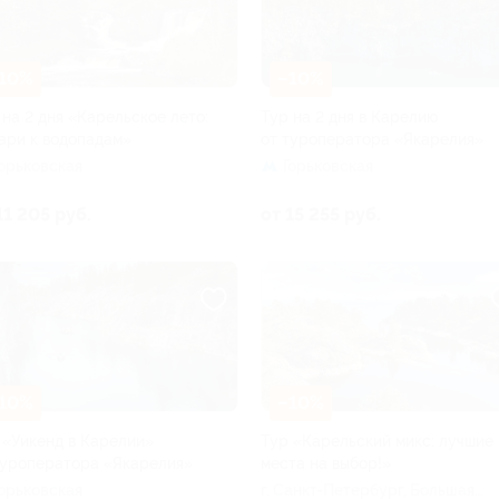
10%
–10%
 на 2 дня «Карельское лето:
Тур на 2 дня в Карелию
ари к водопадам»
от туроператора «Якарелия»
Горьковская
Горьковская
11 205 руб.
от 15 255 руб.
10%
–10%
 «Уикенд в Карелии»
Тур «Карельский микс: лучшие
туроператора «Якарелия»
места на выбор!»
Горьковская
г. Санкт-Петербург, Большая