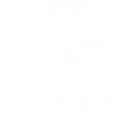
Даты отправления:
— декабрь: 03.12.2025, 06.12.2025, 10.1
24.12.2025, 27.12.2025;
— январь: 01.01.2026, 02.01.2026, 03.0
07.01.2026, 08.01.2026, 09.01.2026, 10
В стоимость купона входит:
— трансфер на комфортабельном авт
автобуса зависит от набора группы);
— обслуживание профессиональным 
— трассовая экскурсия на протяжен
— экскурсия к одной из древнейших
— внешний осмотр Перынского скита
— обзорная экскурсия по Великому 
— экскурсия с гидом по территории
— осмотр памятника «Тысячелетие Р
— осмотр Софийского собора;
— экскурсия в Ярославовом дворище
— прогулка по территории Варлаамо