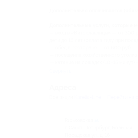
Дополнительно оплачивается (обяза
Дополнительные услуги, которые 
— вход в «Витославлицы» — от 300 р
дети до 16 лет (оплата гиду при посад
— обед в ресторане — от 600 руб.;
— посещение хозяйственного уголка 
— катание на лошадях (10–15 минут) 
Свернуть
Адресa
Все акции
Karelia-Line
Перейти на 
Горьковская
г. Санкт-Петербург, Большая
Посадская ул., д. 16