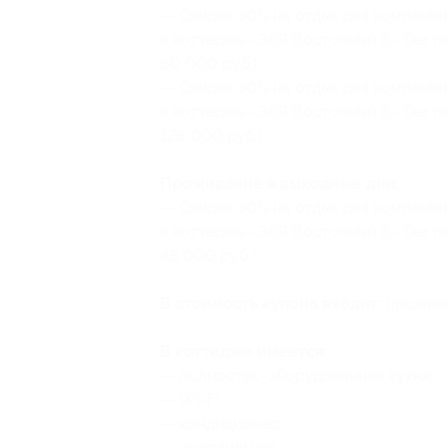
— Скидка 30% на отдых для компании 
в коттедже «369 Восточный 6» без пи
60 000 руб.)
— Скидка 30% на отдых для компании 
в коттедже «369 Восточный 6» без пи
128 000 руб.)
Проживание в выходные дни:
— Скидка 30% на отдых для компании 
в коттедже «369 Восточный 6» без пи
48 000 руб.)
В стоимость купона входит:
прожива
В коттедже имеется:
— полностью оборудованная кухня;
— Wi-Fi;
— кондиционер;
— холодильник.