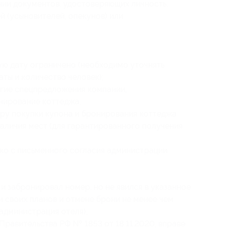
нии документов, удостоверяющих личность,
й (усыновителей, опекунов) или
ую дату ограничено (необходимо уточнять
ты и количество человек);
угие спецпредложения компании;
нирование коттеджа;
ру покупки купона и бронирования коттеджа
аличия мест (для гарантированного получения
ко с письменного согласия администрации
и забронировал номер, но не явился в указанное
и своих планов и отмене брони не менее чем
 (администрация отеля),
Правительства РФ № 1853 от 18.11.2020, вправе