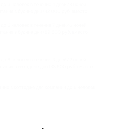
до 6 человек в течение 4 дней/3 ночей
тания в будние дни (42 000 руб. вместо
до 6 человек в течение 7 дней/6 ночей
тания в будние дни (89 600 руб. вместо
до 6 человек в течение 3 дней/2 ночей
тания в выходные дни (33 600 руб. вместо
ние в коттедже для компании до 6 человек.