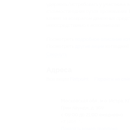
удержать/истребовать у участника а
стоимости одних суток проживания. В
клиент за возвратом денежных средст
непосредственно к исполнителю.
Посмотреть
подробное описание ко
Посмотреть
другие акции
коттеджей 
Свернуть
Адресa
Все акции
Flatpoint
Перейти на сай
Московская обл., м.о. Истра, К
Грин лаундж, д. 369
с 09:00 до 21:00 ежедневно
+7 (495) 125-25-27
Показать номер телефона