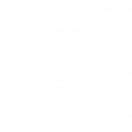
возраста, осуществляется на основа
находящихся вместе с ними родителе
сопровождающих лиц).
Прочие условия:
— количество мест по акции на кажд
наличие мест на интересующие вас да
— купон не распространяется на др
— обязательно предварительное бро
— необходимо не затягивать процеду
после предварительного уточнения н
коттеджа на желаемую дату);
— перенести дату заезда можно толь
компании.
Если участник акции приобрел купон 
время и не предупредил об изменени
за 1 сутки до заезда, то исполнитель
руководствуясь п. 16 Постановления 