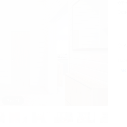
от
Экон
А
Поде
3 из 21