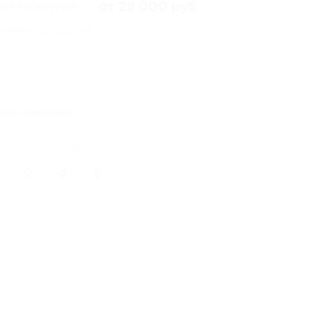
 40 000 руб.
от 28 000 руб.
омия от 12 000 руб.
Купить
3
кция завершена
литься с друзьями