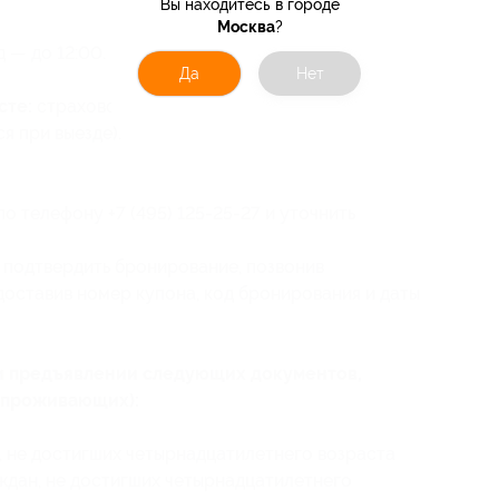
Вы находитесь в городе
Москва
?
д — до 12:00.
Да
Нет
сте:
страховой депозит — 10 000 руб.
я при выезде).
о телефону +7 (495) 125-25-27 и уточнить
 подтвердить бронирование, позвонив
едоставив номер купона
, код бронирования
и даты
ри предъявлении следующих документов,
 проживающих):
, не достигших четырнадцатилетнего возраста
ждан, не достигших четырнадцатилетнего