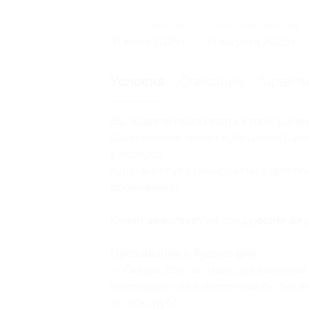
Начало действия
Окончание действия
31 июля 2025 г.
31 августа 2025 г.
Описание
Гарант
Условия
Вы можете предъявить купон в эле
Один человек может купить неограни
в подарок.
Купоны могут суммироваться (для п
проживания).
Купон действует на следующие вид
Проживание в будние дни:
— Скидка 30% на отдых для компании 
в коттедже «369 Восточный 6» без пи
40 000 руб.)