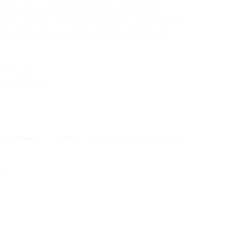
кции плату за простой номера в размере
 случае отказа от получения услуги по купону
в, уплаченных за купон, обязан обращаться
ттеджей
.
от партнера.
т партнера
Юридическая информация о партнёре
П