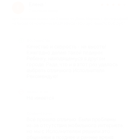
Елена *.
★
★
★
★
★
Е
7 месяцев назад
про Именная сказка (до 3 имен) от Деда Мороза с фотографией
на выбор от компании SkazkaDeda (300 руб. вместо 600 руб.)
Достоинства
Качество и скорость - на высоте!
Ежегодно делаю такой подарок
Ребёнку, находящемуся в другом
городе. Рада, что и в этот раз удалось
выбрать отличного Исполнителя.
Рекомендую!
Недостатки
Не имеется
Комментарий
Всё прошло отлично. Были проблемы
из-за отсутствия мобильного интернета,
но мы с Исполнителем решили это
общением в позднее и раннее время