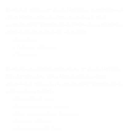
Именная сказка от Деда Мороза с фотографией
(Дед Мороз обращается по имени 2 раза
и показывает фотографию ребенка на обложке
сборника со сказками) на выбор:
— «
Колобок
»;
— «
Лубяная избушка
»;
— «
Теремок
».
Именное видеопоздравление от Деда Мороза
без фотографии (Дед Мороз обращается
по имени 3 раза, но не показывает фотографию
ребенка) на выбор:
— «
Волшебный шар
»;
— «
Заколдованный город
»;
— «
Мастерская Деда Мороза
»;
— «
Зимние забавы
»;
— «
Уроки волшебства
».