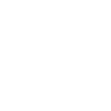
вы получите ссылку на «Яндекс.Диск» с вашим
поздравлением);
— видеоролик можно скачать для просмотра
на компьютере или медиаплеере, а также
посмотреть онлайн в обычном или высоком
качестве (видеопоздравление обычно готово
в течение 1 суток после активации купона);
— дополнительную информацию по условиям
акции можно уточнить по телефону +7 (961) 002-
28-35.
Купон действует на следующие виды услуг:
— Скидка 50% на именную сказку (до 3 имен)
от Деда Мороза с фотографией на выбор
(300 руб. вместо 600 руб.)
— Скидка 50% на именное видеопоздравление
(до 3 имен) от Деда Мороза без фотографии
на выбор (225 руб. вместо 450 руб.)