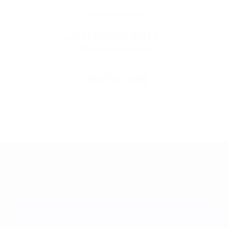
Остались вопросы?
+7 (495) 649-649-1
Горячая линия Биглиона
Перейти в FAQ
+7 495 649-649-1
Для звонка из Москвы
и регионов России
Связаться с нами