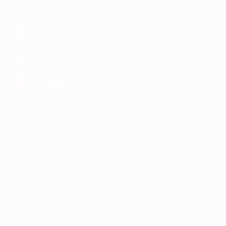
МОБИЛЬНОЕ ПРИЛОЖЕНИЕ
загрузить в
App Store
загрузить в
Google Play
загрузить в
AppGallery
КОМПАНИЯ
ИНФОРМАЦИЯ
ПАРТНЕРАМ