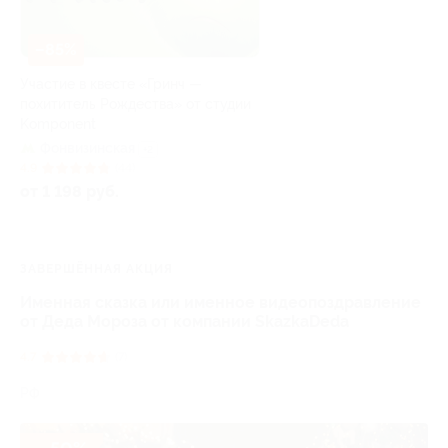
–85%
Участие в квесте «Гринч —
похититель Рождества» от студии
Komponent
Фонвизинская
+2
4.9
(44)
от 1 198 руб.
ЗАВЕРШЁННАЯ АКЦИЯ
Именная сказка или именное видеопоздравление
от Деда Мороза от компании SkazkaDeda
4.7
(7)
РФ