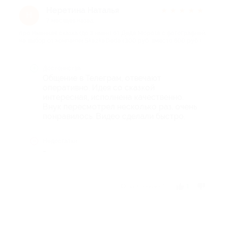
Неретина Наталья
★
★
★
★
★
Н
7 месяцев назад
про Именная сказка (до 3 имен) от Деда Мороза с фотографией
на выбор от компании SkazkaDeda (300 руб. вместо 600 руб.)
Достоинства
Общение в Телеграм, отвечают
оперативно. Идея со сказкой
интересная, исполнена качественно.
Внук пересмотрел несколько раз, очень
понравилось. Видео сделали быстро.
Недостатки
-
Отзыв полезен?
1