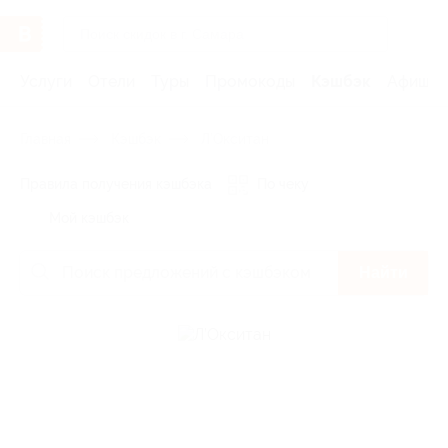
Услуги
Отели
Туры
Промокоды
Кэшбэк
Афиша 
Главная
Кэшбэк
Л’Окситан
Правила получения кэшбэка
По чеку
Мой кэшбэк
Найти