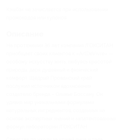
Кэшбэк не зачисляется при использовании
промокодов или купонов.
Описание
На протяжении 36 лет компания Л’ОКСИТАН
приобщает своих клиентов к «ArtDeVivre» —
особому искусству жить, любуясь красотой
природы, даря душевный и физический
комфорт. Щедрый Прованский край
послужил источником вдохновения
создателю бренда – Оливье Боссану. Он
удивил мир уникальными формулами
натуральных ингредиентов, созданных на
основе экспертных знаний и запатентованных
формул лаборатории Л’ОКСИТАН
Средства по уходу за кожей лица и тела,