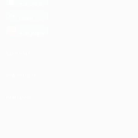
App Store
загрузить в
Google Play
загрузить в
AppGallery
КОМПАНИЯ
ИНФОРМАЦИЯ
ПАРТНЕРАМ
© 2010-2026 BIGLION
Обработка персональных данных
Пользовательское соглашение