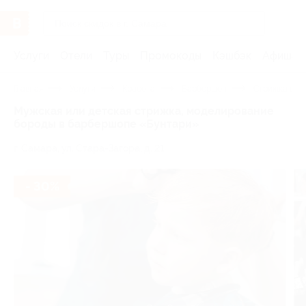
Услуги
Отели
Туры
Промокоды
Кэшбэк
Афиша 
Главная
Услуги
Красота
Барбершоп
Стрижка вол
Мужская или детская стрижка, моделирование
бороды в барбершопе «Бунтари»
г. Самара, ул. Стара-Загора, д. 21
- 30%