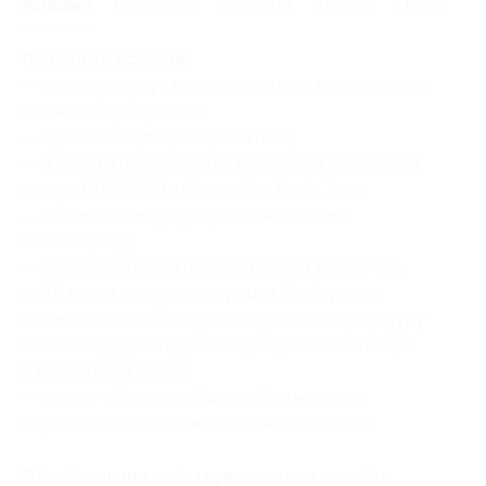
Условия
Описание
Гарантии
Адреса
Отзывы
Основные условия:
— купоном могут воспользоваться только новые
клиенты барбершопа;
— купоны могут суммироваться;
— в работе используется косметика следующих
марок: Estel, White Cosmetics, Boy’s Toys;
— обязательна предварительная запись
по телефону;
— если участник акции опаздывает более чем
на 15 минут, то администрация барбершопа
оставляет за собой право перенести процедуру
на любое другое (удобное для участника акции
и персонала) время;
— клиент обязан сообщить об отмене или
переносе записи не менее чем за 12 часов.
В барбершопе действует система онлайн-