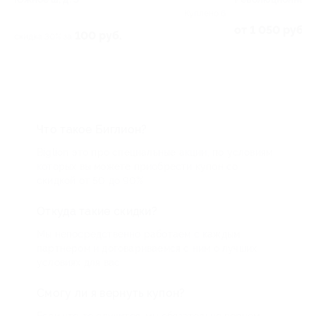
24
Куплено 6
от 1 050 руб.
100 руб.
скидка 30% за
Что такое Биглион?
Biglion это про специальные акции, по условиям
которых вы можете приобрести купон со
скидкой от 50 до 90%
Откуда такие скидки?
Мы непосредственно работаем с каждым
партнером и договариваемся с ним о лучших
условиях для вас
Смогу ли я вернуть купон?
Если что-то случится, мы обязательно вернем