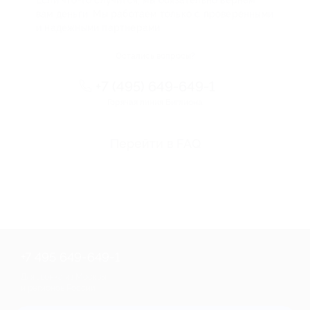
вам деньги. Мы работаем только с проверенными
и надежными партнерами
Остались вопросы?
+7 (495) 649-649-1
Горячая линия Биглиона
Перейти в FAQ
+7 495 649-649-1
Для звонка из Москвы
и регионов России