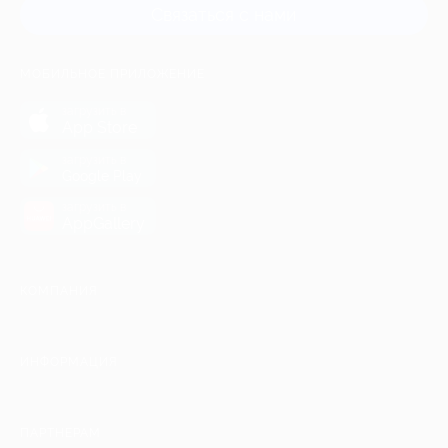
Связаться с нами
МОБИЛЬНОЕ ПРИЛОЖЕНИЕ
загрузить в
App Store
загрузить в
Google Play
загрузить в
AppGallery
КОМПАНИЯ
ИНФОРМАЦИЯ
ПАРТНЕРАМ