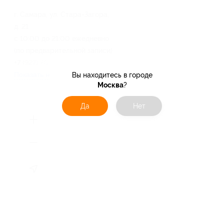
г. Самара, ул. Стара-Загора,
д. 21
с 10:00 до 21:00 ежедневно
(по предварительной записи)
+7 (927) 701-43-06
Показать номер телефона
Вы находитесь в городе
Москва
?
Да
Нет