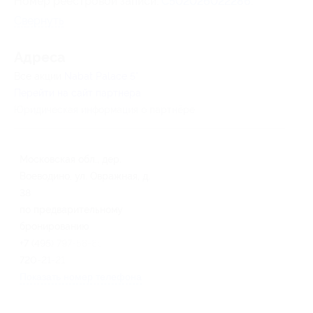
Номер реестровой записи:
С502026022286
.
Свернуть
Адресa
Все акции
Nabat Palace 5*
Перейти на сайт партнера
Юридическая информация о партнёре
Московская обл., дер.
Воеводино, ул. Овражная, д.
38
по предварительному
бронированию
+7 (495) 797-58-85, +7 (495)
720-21-21
Показать номер телефона