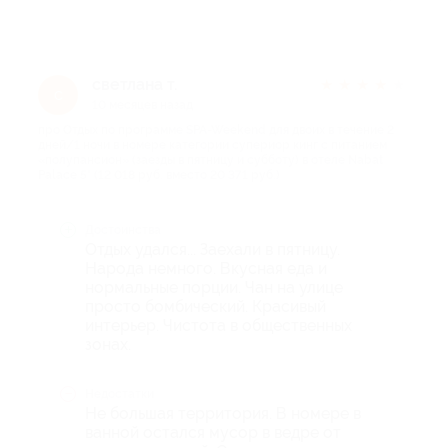
светлана т.
★
★
★
★
★
с
10 месяцев назад
про Отдых по программе SPA-Weekend для двоих в течение 2
дней/1 ночи в номере категории супериор кинг с питанием
«полупансион» (заезды в пятницу и субботу) в отеле Nabat
Palace 5* (12 018 руб. вместо 20 371 руб.)
Достоинства
Отдых удался... Заехали в пятницу.
Народа немного. Вкусная еда и
нормальные порции. Чан на улице
просто бомбический. Красивый
интерьер. Чистота в общественных
зонах.
Недостатки
Не большая территория. В номере в
ванной остался мусор в ведре от