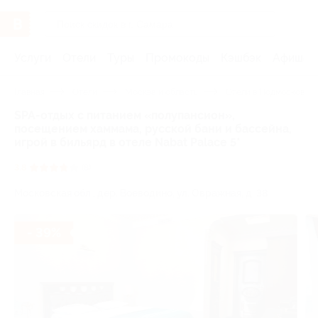
Услуги
Отели
Туры
Промокоды
Кэшбэк
Афиша 
Главная
Отели
Москва и область
Отели в Подмосковье 
SPA-отдых с питанием «полупансион»,
посещением хаммама, русской бани и бассейна,
игрой в бильярд в отеле Nabat Palace 5*
3.8
(8)
Московская обл., дер. Воеводино, ул. Овражная, д. 38
- 39%