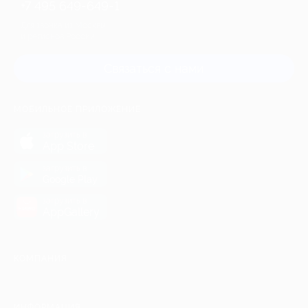
+7 495 649-649-1
Для звонка из Москвы
и регионов России
Связаться с нами
МОБИЛЬНОЕ ПРИЛОЖЕНИЕ
загрузить в
App Store
загрузить в
Google Play
загрузить в
AppGallery
КОМПАНИЯ
ИНФОРМАЦИЯ