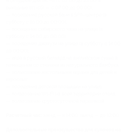
м (в будние дни (вс-чт) с 07:00 до 22:00, в
выходные (пт-сб) — с 07:00 до 00:00);
— посещение русской бани в SPA-центре (в
субботу с 16:00 до 00:00);
— посещение сибирского чана на улице (в
субботу с 14:00 до 00:00);
— посещение джакузи на улице (в субботу с 14:00
до 00:00);
— игра в русский бильярд на английском сукне в
помещении со стенами из натурального бамбука;
— пользование настольными играми для детей и
взрослых;
— посещение детской площадки на улице;
— пользование Wi-Fi на всей территории отеля;
— пользование круглосуточной парковкой.
Расчетный час:
заезд — в 14:00, выезд — до 12:00.
Дополнительные преимущества для купонов на