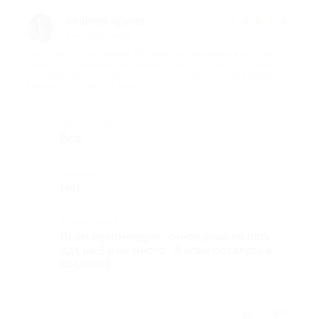
лешина ирина
★
★
★
★
★
8 месяцев назад
про Отдых по программе SPA-Weekend для двоих в течение 2
дней/1 ночи в номере категории супериор кинг с питанием
«полупансион» (заезды в пятницу и субботу) в отеле Nabat
Palace 5* (12 018 руб. вместо 20 371 руб.)
Достоинства
Все
Недостатки
Нет
Комментарий
Всем рекомендую , отношение на пять ,
еда на 5 и ее много . Я всем осталась в
восторге .
Отзыв полезен?
2
1