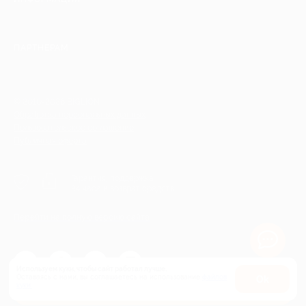
ПАРТНЕРАМ
© 2010-2026 BIGLION
Обработка персональных данных
Пользовательское соглашение
Публичная оферта
Гарантия, поддержка
24 часа и возврат средств
Перейти на полную версию сайта
Используем куки, чтобы сайт работал лучше.
Оставаясь с нами, вы соглашаетесь на использование
файлов
Оk
Купить от 8 763 руб.
куки.