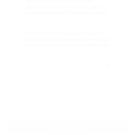
прошлых гостей. Отсутствие
дополнительных полотенец для спа
зоны приходилось брать их номера.
Комментарий
Положительные эмоции. На денёк
вырваться из обыденной рутины самое
то. Нам понравилось. Вернёмся ещё
Отзыв полезен?
3
Ещё
отзывы
Оставить отзыв