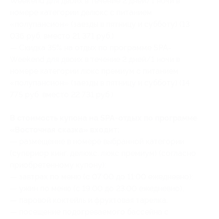
Weekend для двоих в течение 2 дней/1 ночи в
номере категории делюкс с питанием
«полупансион» (заезды в пятницу и субботу) (13
036 руб. вместо 21 371 руб.)
— Скидка 35% на отдых по программе SPA-
Weekend для двоих в течение 2 дней/1 ночи в
номере категории люкс премиум с питанием
«полупансион» (заезды в пятницу и субботу) (14
775 руб. вместо 22 731 руб.)
В стоимость купона на SPA-отдых по программе
«Восточная сказка» входит:
— размещение в номере выбранной категории
(супериор кинг, делюкс, люкс премиум) (согласно
приобретенному купону);
— завтрак по меню (с 07:00 до 11:00 ежедневно);
— ужин по меню (с 19:00 до 23:00 ежедневно);
— паровой коктейль и фруктовая тарелка;
— посещение подогреваемого бассейна с