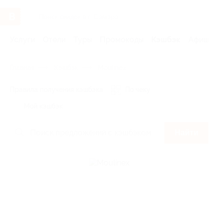
Услуги
Отели
Туры
Промокоды
Кэшбэк
Афиша 
Главная
Кэшбэк
Moulinex
Правила получения кэшбэка
По чеку
Мой кэшбэк
Найти