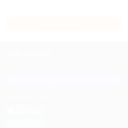
Купить с кэшбэком
+7 495 649-649-1
Для звонка из Москвы
и регионов России
Связаться с нами
МОБИЛЬНОЕ ПРИЛОЖЕНИЕ
загрузить в
App Store
загрузить в
Google Play