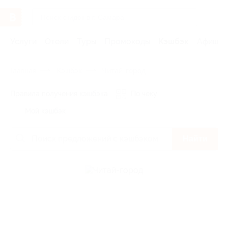
Услуги
Отели
Туры
Промокоды
Кэшбэк
Афиша 
Главная
Кэшбэк
Читай-город
Правила получения кэшбэка
По чеку
Мой кэшбэк
Найти