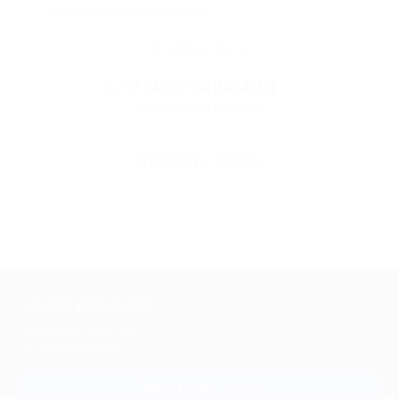
и надежными партнерами
Остались вопросы?
+7 (495) 649-649-1
Горячая линия Биглиона
Перейти в FAQ
+7 495 649-649-1
Для звонка из Москвы
и регионов России
Связаться с нами