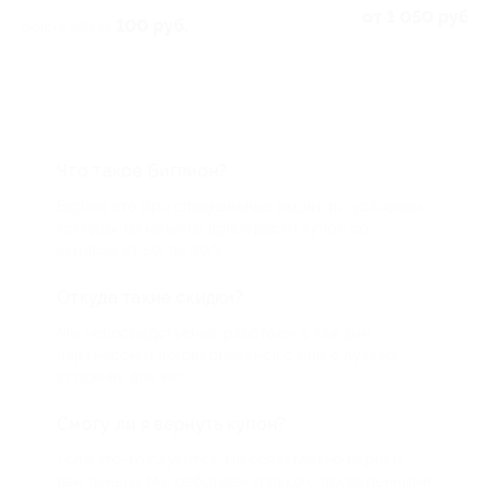
от 1 050 руб.
100 руб.
скидка 30% за
Что такое Биглион?
Biglion это про специальные акции, по условиям
которых вы можете приобрести купон со
скидкой от 50 до 90%
Откуда такие скидки?
Мы непосредственно работаем с каждым
партнером и договариваемся с ним о лучших
условиях для вас
Смогу ли я вернуть купон?
Если что-то случится, мы обязательно вернем
вам деньги. Мы работаем только с проверенными