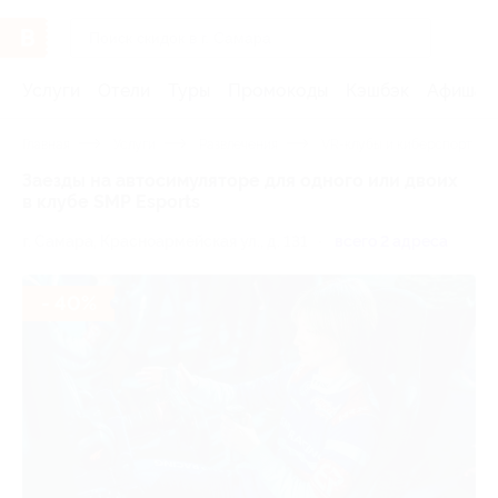
Услуги
Отели
Туры
Промокоды
Кэшбэк
Афиша 
Главная
Услуги
Развлечения
VR-клубы и киберспорт
Заезды на автосимуляторе для одного или двоих
в клубе SMP Esports
г. Самара, Красноармейская ул., д. 131
всего 2 адреса
- 40%