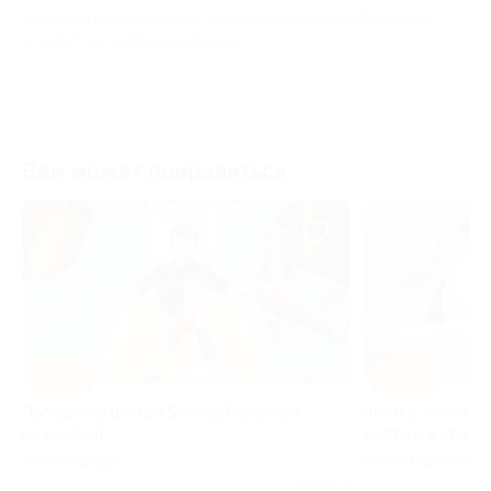
Мы всегда рады помочь: служба поддержки Биглиона
ответит на любой ваш вопрос
Вам может понравиться
–30%
–30%
Посещение центра Scandy RestoPark
Чистка, пилинг, 
со скидкой
лифтинг в студи
Южное ш, д. 5
Революционная ул
24
Куплено 6