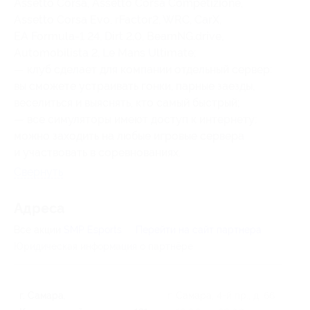
Assetto Corsa, Assetto Corsa Competizione,
Assetto Corsa Evo, rFactor2, WRC, CarX,
EA Formula-1 24, Dirt 2.0, BeamNG.drive,
Automobilista 2, Le Mans Ultimate;
— клуб сделает для компании отдельный сервер:
вы сможете устраивать гонки, парные заезды,
веселиться и выяснять, кто самый быстрый;
— все симуляторы имеют доступ к интернету:
можно заходить на любые игровые сервера
и участвовать в соревнованиях.
Свернуть
Адресa
Все акции
SMP Esports
Перейти на сайт партнера
Юридическая информация о партнёре
г. Самара,
г. Самара, 4-й пр., д. 66