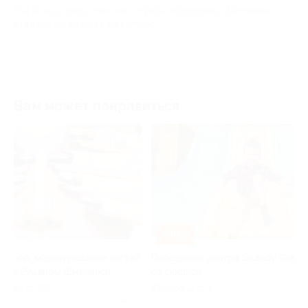
Мы всегда рады помочь: служба поддержки Биглиона
ответит на любой ваш вопрос
Вам может понравиться
–30%
–40%
ей
Посещение центра Scandy RestoPark
Расклад на Таро
со скидкой
рунолога Гузел
Южное ш, д. 5
РФ
о 2
Куплено 9