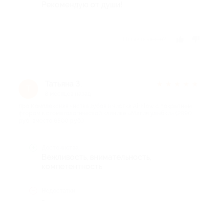
Рекомендую от души!
Отзыв полезен?
Татьяна З.
★
★
★
★
★
Т
8 месяцев назад
про Комплексная чистка зубов и чистка AirFlow с покрытием
фтором в стоматологической клинике «Магия улыбки» (2990
руб. вместо 6500 руб.)
Достоинства
Вежливость, внимательность,
компетентность
Недостатки
-