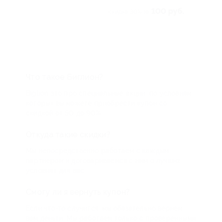
100 руб.
от 360 руб.
скидка 30% за
Что такое Биглион?
Biglion это про специальные акции, по условиям
которых вы можете приобрести купон со
скидкой от 50 до 90%
Откуда такие скидки?
Мы непосредственно работаем с каждым
партнером и договариваемся с ним о лучших
условиях для вас
Смогу ли я вернуть купон?
Если что-то случится, мы обязательно вернем
вам деньги. Мы работаем только с проверенными