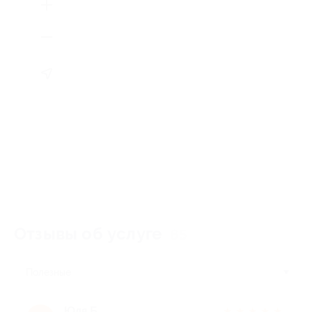
Отзывы об услуге
65
Полезные
Юля Б.
★
★
★
★
★