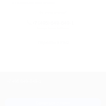
и надежными партнерами
Остались вопросы?
+7 (495) 649-649-1
Горячая линия Биглиона
Перейти в FAQ
+7 495 649-649-1
Для звонка из Москвы
и регионов России
Связаться с нами