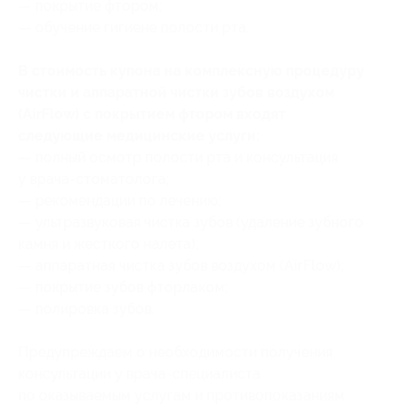
— покрытие фтором;
— обучение гигиене полости рта.
В стоимость купона на комплексную процедуру
чистки и аппаратной чистки зубов воздухом
(AirFlow) с покрытием фтором входят
следующие медицинские услуги:
— полный осмотр полости рта и консультация
у врача-стоматолога;
— рекомендации по лечению;
— ультразвуковая чистка зубов (удаление зубного
камня и жесткого налета);
— аппаратная чистка зубов воздухом (AirFlow);
— покрытие зубов фторлаком;
— полировка зубов.
Предупреждаем о необходимости получения
консультации у врача-специалиста
по оказываемым услугам и противопоказаниям.