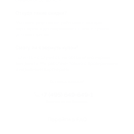
скидкой от 50 до 90%
Откуда такие скидки?
Мы непосредственно работаем с каждым
партнером и договариваемся с ним о лучших
условиях для вас
Смогу ли я вернуть купон?
Если что-то случится, мы обязательно вернем
вам деньги. Мы работаем только с проверенными
и надежными партнерами
Остались вопросы?
+7 (495) 649-649-1
Горячая линия Биглиона
Перейти в FAQ