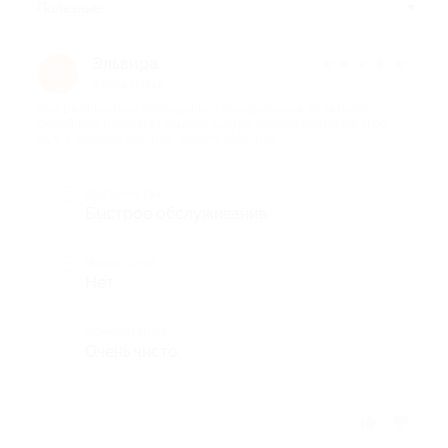
Полезные
Эльвира
★
★
★
★
★
Э
2 года назад
про Безлимитное посещение с понедельника по четверг
семейного развлекательного центра Scandy RestoPark (100
руб. + доплата 500 руб. вместо 1200 руб.)
Достоинства
Быстрое обслуживание
Недостатки
Нет
Комментарий
Очень чисто.
Отзыв полезен?