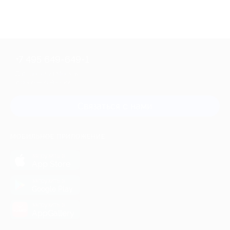
+7 495 649-649-1
Для звонка из Москвы
и регионов России
Связаться с нами
МОБИЛЬНОЕ ПРИЛОЖЕНИЕ
загрузить в
App Store
загрузить в
Google Play
загрузить в
AppGallery