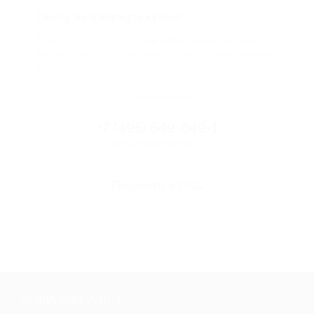
Смогу ли я вернуть купон?
Если что-то случится, мы обязательно вернем
вам деньги. Мы работаем только с проверенными
и надежными партнерами
Остались вопросы?
+7 (495) 649-649-1
Горячая линия Биглиона
Перейти в FAQ
+7 495 649-649-1