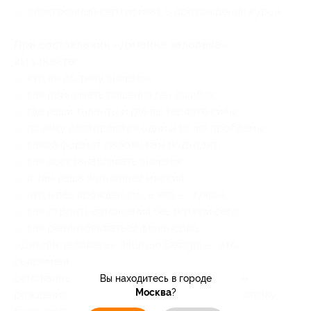
— электронный сертификат о прохождении курса.
При составлении «Дизайна человека»
вы узнаете:
— кто вы по типу энергии;
— как принимать решения без ошибок;
— где ваши таланты и где вы теряете силы;
— почему повторяются одни и те же проблемы;
— какой формат работы вам подходит;
— как восстанавливать энергию;
— в чем ваша жизненная миссия;
— что в вас врожденное, а что — чужое;
— как строить отношения без потери себя;
— как реализовываться финансово.
«Дизайн человека» (Human Design) — это
современная система самодиагностики,
основанная на вашей дате, времени и месте
Вы находитесь в городе
Москва
?
рождения. Она объединяет астрологию, генетику,