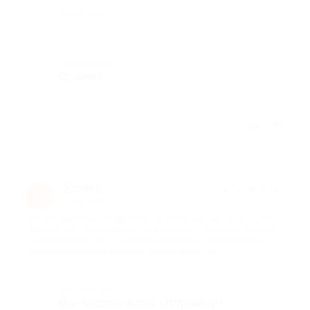
Недостатки
-
Комментарий
Отлично
Отзыв полезен?
Юлия В.
★
★
★
★
★
Ю
1 год назад
про Составление и подробная расшифровка матрицы судьбы
«Макси» без обратной связи для взрослых + подарок матрица
совместимости (16+) от эксперта по методу самопознания
Екатерины Газеевой (400 руб. вместо 4000 руб.)
Достоинства
Все быстро, четко. Отправили