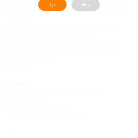
биоэнергетику и древние эзотерические
Да
Нет
традиции в единую карту вашей природы (20−30
листов в PDF-файле).
Дополнительное преимущество:
скидка 50%
на приобретение психологической
трансформационной настольной игры «„Точка
Сборки“ — навигатор на пути к мечте» (цена без
скидки — 6000 руб.).
Свернуть
Адресa
Все акции
Эксперт по методу самопознания
Екатерина Газеева
Перейти на сайт партнера
Юридическая информация о партнёре
РФ