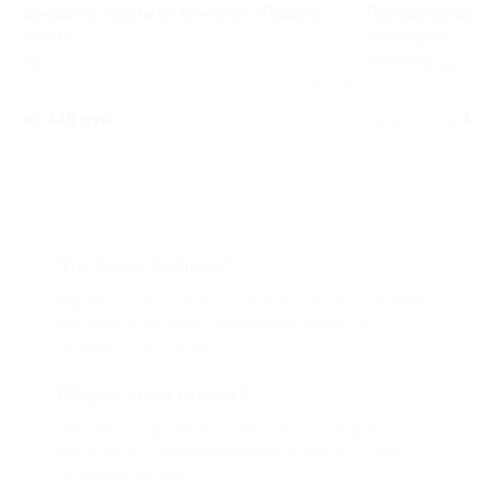
Домашние квесты от компании «Подари
Посещение центр
квест»
со скидкой
РФ
Южное ш, д. 5
 4
Куплено 24
от 145 руб.
100
скидка 30% за
Что такое Биглион?
Biglion это про специальные акции, по условиям
которых вы можете приобрести купон со
скидкой от 50 до 90%
Откуда такие скидки?
Мы непосредственно работаем с каждым
партнером и договариваемся с ним о лучших
условиях для вас