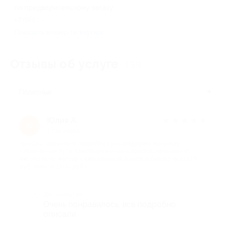
по предварительному заказу
+7 (985) 249-37-69
Показать номер телефона
Отзывы об услуге
159
Полезные
Юлия А.
★
★
★
★
★
Ю
1 год назад
про Составление и подробная расшифровка матрицы
«Жизненный путь, самовыражение и предназначение» от
эксперта по методу самопознания Газеевой Екатерины (210
руб. вместо 1500 руб.)
Достоинства
Очень понравилось, все подробно
описали