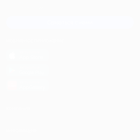
Для звонка из Москвы
и регионов России
Связаться с нами
МОБИЛЬНОЕ ПРИЛОЖЕНИЕ
загрузить в
App Store
загрузить в
Google Play
загрузить в
AppGallery
КОМПАНИЯ
ИНФОРМАЦИЯ