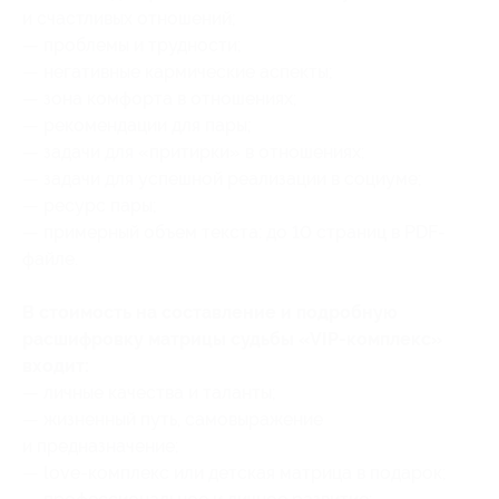
и счастливых отношений;
— проблемы и трудности;
— негативные кармические аспекты;
— зона комфорта в отношениях;
— рекомендации для пары;
— задачи для «притирки» в отношениях;
— задачи для успешной реализации в социуме;
— ресурс пары;
— примерный объем текста: до 10 страниц в PDF-
файле.
В стоимость на составление и подробную
расшифровку матрицы судьбы «VIP-комплекс»
входит:
— личные качества и таланты;
— жизненный путь, самовыражение
и предназначение;
— love-комплекс или детская матрица в подарок;