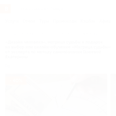
Услуги
Отели
Туры
Промокоды
Кэшбэк
Афиша 
Главная
Услуги
Promo
Подарки к 14 февраля
«Дизайн человека», матрица судьбы и подарок
на выбор или онлайн-обучение «Матрица судьбы»
от эксперта по методу самопознания Газеевой
Екатерины
РФ
- 40%