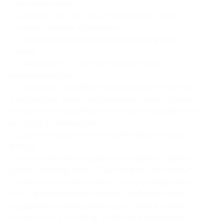
заказ через
сайт
;
— выбрать тот курс, на который у вас купон;
— нажать кнопку «Заказать»;
— заполнить все необходимые поля в форме
заказа;
— указать Ф. И. О. для сертификата (при
необходимости);
— специалист проверит информацию по купону
и активирует вашу персональную скидку, после
успешной активации доступ к курсу направляется
на почту в течение дня;
— доступ к курсу после покупки будет открыт
всегда;
— после обучения выдается сертификат (кроме
курса «Мастер-класс „Тайский массаж головы“»);
— вопросы на электронную почту
client@school-
on.ru
принимаются по графику работы службы
поддержки (электронная почта:
client@school-
on.ru
): пн-пт: с 08:00 до 19:00 (по московскому