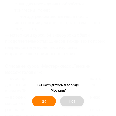
мышц для нахождения и обработки
триггерных точек;
— методы расслабления мышц после
их активации для достижения оптимального
результата;
— материалы курса: 64 видеоурока общей
продолжительностью 11 часов, каждый из которых
направлен на углубленное изучение
и практическое применение техник.
Описание курса «​Мастер-класс „Тайский
массаж головы“»:
— курс предназначен для тех, кто хочет освоить
древнее искусство массажа, которое пришло
Вы находитесь в городе
Москва
?
к нам из Таиланда;
— в ходе курса вы узнаете о различных техниках
Да
Нет
массажа головы, которые помогают
расслабиться, улучшить кровообращение и снять
напряжение, вы также получите знания о том, как