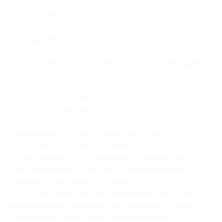
(580 руб. вместо 2900 руб.)
— Скидка 85% на курс «Массаж триггерных
точек» (885 руб. вместо 5900 руб.)
— Скидка 85% на курс «Мастер-класс „Тайский
массаж головы“» (118 руб. вместо 790 руб.)
— Скидка 79% на курс «VIP-комплекс» (2709 руб.
вместо 12 900 руб.)
Описание курса «Классический массаж»:
— курс позволит вам освоить основы
классического массажа, древнего искусства,
направленного на восстановление и релаксацию
(вы научитесь различным техникам —
от растирания до поглаживания, которые помогут
снять напряжение, улучшить кровообращение
и уменьшить болевые ощущения);
— курс подходит как для начинающих, так и для
практикующих специалистов, желающих углубить
свои знания и мастерство в классическом