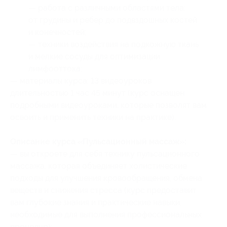
— работа с различными областями тела:
от грудины и ребер до подвздошных костей
и конечностей;
— техники воздействия на подкожную ткань
и мелкие сосуды для оптимизации
лимфооттока;
— материалы курса: 13 видеоуроков
длительностью 1 час 45 минут (курс оснащен
подробными видеоуроками, которые позволят вам
освоить и применить техники на практике).
Описание курса «​Пульсационный массаж»:
— вы откроете для себя технику пульсационного
массажа, которая объединяет холистические
подходы для улучшения кровообращения, обмена
веществ и снижения стресса (курс предоставит
вам глубокие знания и практические навыки,
необходимые для выполнения профессиональных
процедур);