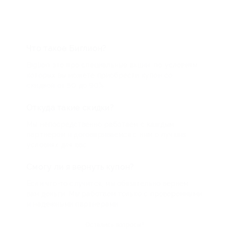
Что такое Биглион?
Biglion это про специальные акции, по условиям
которых вы можете приобрести купон со
скидкой от 50 до 90%
Откуда такие скидки?
Мы непосредственно работаем с каждым
партнером и договариваемся с ним о лучших
условиях для вас
Смогу ли я вернуть купон?
Если что-то случится, мы обязательно вернем
вам деньги. Мы работаем только с проверенными
и надежными партнерами
Остались вопросы?