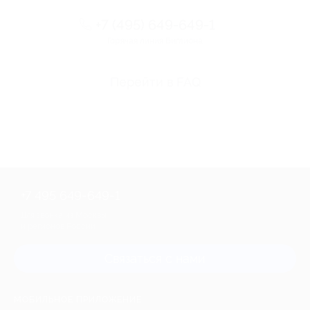
+7 (495) 649-649-1
Горячая линия Биглиона
Перейти в FAQ
+7 495 649-649-1
Для звонка из Москвы
и регионов России
Связаться с нами
МОБИЛЬНОЕ ПРИЛОЖЕНИЕ