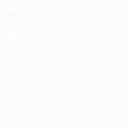
загрузить в
App Store
загрузить в
Google Play
загрузить в
AppGallery
КОМПАНИЯ
ИНФОРМАЦИЯ
ПАРТНЕРАМ
© 2010-2026 BIGLION
Обработка персональных данных