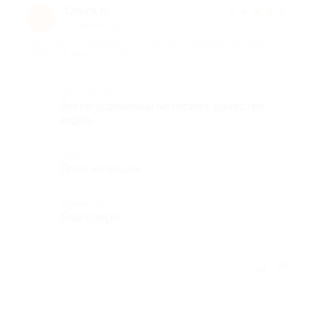
Ольга К.
★
★
★
★
★
О
29 дней назад
про Курс «VIP-комплекс» от «Онлайн-академии массажа»
(2709 руб. вместо 12 900 руб.)
Достоинства
Легко усвояемый материал. Качество
видео.
Недостатки
Пока не нашла
Комментарий
Благодарю
Отзыв полезен?