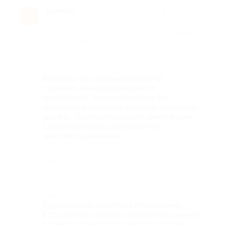
Ксения
★
★
★
★
★
К
1 месяц назад
про Курс «Пульсационный массаж» от «Онлайн-академии
массажа» (580 руб. вместо 2900 руб.)
Достоинства
Боялась, что техника окажется
сложной, но всё разбирается
постепенно. Уроки короткие, без
лишней информации, поэтому смотреть
удобно. После нескольких занятий уже
стало понятнее, как правильно
выполнять движения
Недостатки
-
Комментарий
Курс оставил приятное впечатление.
Если хочется освоить новую массажную
технику дома или для работы, вполне