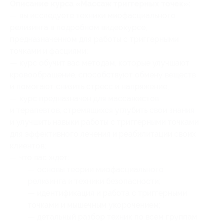
Описание курса «Массаж триггерных точек​»:
— вы исследуете техники миофасциального
релизинга в подробном видеокурсе,
предназначенном для работы с триггерными
точками и фасциями;
— курс обучит вас методам, которые улучшают
кровообращение, способствуют обмену веществ
и помогают снизить стресс и напряжение;
— курс предназначен для массажистов
и терапевтов, стремящихся углубить свои знания
и улучшить навыки работы с триггерными точками
для эффективного лечения и реабилитации своих
клиентов;
— что вас ждет:
— основы теории миофасциального
релизинга и техники безопасности;
— идентификация и работа с триггерными
точками и мышечным укорочением;
— детальный разбор техник по всем группам