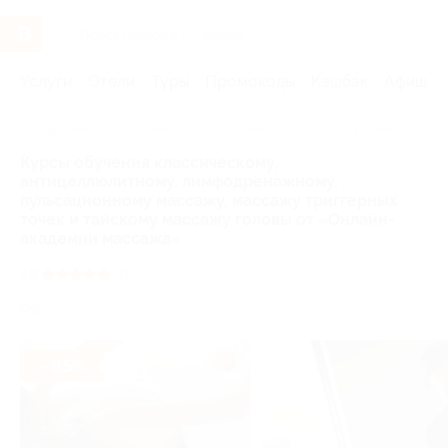
Услуги
Отели
Туры
Промокоды
Кэшбэк
Афиша 
Главная
Услуги
Обучение
Курсы красоты
Обучен
Курсы обучения классическому,
антицеллюлитному, лимфодренажному,
пульсационному массажу, массажу триггерных
точек и тайскому массажу головы от «Онлайн-
академии массажа»
4.9
(17)
РФ
- 85%