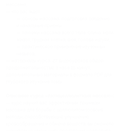
массаже;
— что вас ждет:
— основы массажа: подготовка, введение
и начальные приемы;
— техники массажа всего тела: спина, ноги,
живот, грудная клетка, шея, голова и руки;
— практическое применение изученных
навыков;
— материалы курса: 27 видеоуроков общей
продолжительностью 3 часа 15 минут,
дополнительные материалы в формате PDF для
глубокого изучения темы.
Описание курса «Антицеллюлитный массаж»:
— курс научит вас эффективным техникам
массажа для борьбы с целлюлитом (освоив
методы, способствующие улучшению
кровообращения и обмена веществ, вы сможете
значительно уменьшить проявления целлюлита