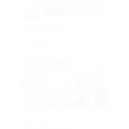
–67%
Лечение кариеса и гигиена полости рта
в клинике «МаксДент»
г. Самара, ул. Степана
Разина, д. 102, оф. 3 (вход
от 2 032 руб.
Куплено 1
во двор через арку по ул.
Степана Разина, д. 90)
–50%
Чистка зубов, лечение кариеса, установка
брекет-системы в клинике «Надежда»
г. Самара, Чернореченская