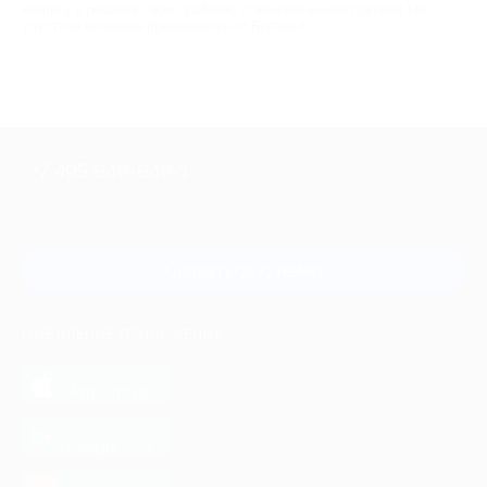
клинику и решаете свою проблему с минимальными тратами. Не
упустите выгодные предложения от Биглион!
+7 495 649-649-1
Для звонка из Москвы
и регионов России
Связаться с нами
МОБИЛЬНОЕ ПРИЛОЖЕНИЕ
загрузить в
App Store
загрузить в
Google Play
загрузить в