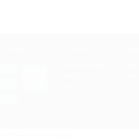
Е ПРИЛОЖЕНИЕ
КОМПАНИЯ
ИНФОР
Как работает Biglion
Вопрос
ть в
Store
Вакансии
Отзывы
ть в
le Play
Блог
ть в
allery
Гарантия, поддержка
24 часа и возврат средств
и, чтобы сайт работал лучше.