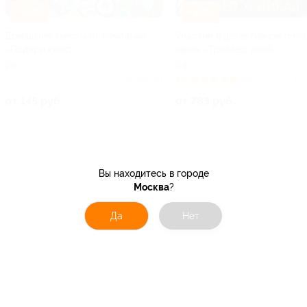
–50%
–50%
Домашние квесты от компании
Участие в детективном онла
«Подари квест»
квизе «Триллер клаб»
РФ
РФ
Куплено 24
5.0
(42)
Ку
от 145 руб.
от 783 руб.
Вы находитесь в городе
Москва
?
Да
Нет