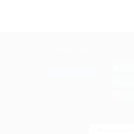
+7 495 649-649-1
МОБИЛЬНО
Для звонка из Москвы
и регионов России
загрузи
App 
Связаться с нами
загрузи
Goog
загрузи
AppG
© 2010-2026 BIGLION
Обработка персональных данных
Используем кук