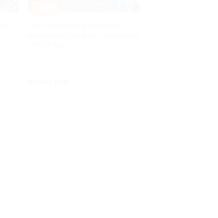
–50%
йн-
Квест для детей и взрослых
в домашних условиях от компании
«Квест лаб»
РФ
плено 1
Куплено 14
от 140 руб.