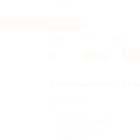
Самара
Услуги
Отели
Туры
Главная
Услуги
Семейные квесты
Семейные квесты в Са
Развлечения
Детские
развлекательные центры
(4)
Развлечения на воде
(1)
Аквазоны
(3)