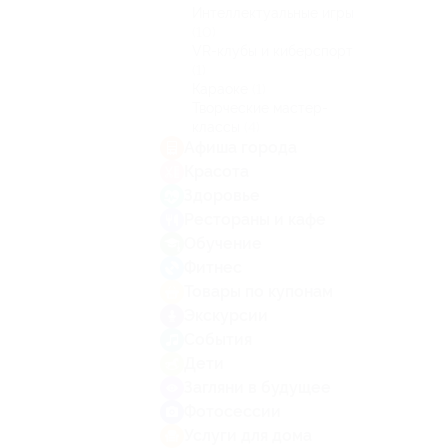
Интеллектуальные игры
(10)
VR-клубы и киберспорт
(1)
Караоке
(1)
Творческие мастер-
классы
(4)
Афиша города
Красота
Здоровье
Рестораны и кафе
Обучение
Фитнес
Товары по купонам
Экскурсии
События
Дети
Загляни в будущее
Фотосессии
Услуги для дома