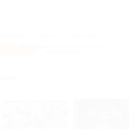
Для Вашего бизнеса
Блог
Франчайзинг
Воп
Промокоды
Кэшбэк
Афиша города
Все скидки
- в мобильном приложении!
Скачать сейчас!
маре