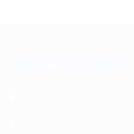
+7 495 649-649-1
Для звонка из Москвы
и регионов России
Связаться с нами
МОБИЛЬНОЕ ПРИЛОЖЕНИЕ
загрузить в
App Store
загрузить в
Google Play
загрузить в
AppGallery