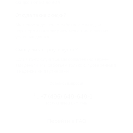
скидкой от 50 до 90%
Откуда такие скидки?
Мы непосредственно работаем с каждым
партнером и договариваемся с ним о лучших
условиях для вас
Смогу ли я вернуть купон?
Если что-то случится, мы обязательно вернем
вам деньги. Мы работаем только с проверенными
и надежными партнерами
Остались вопросы?
+7 (495) 649-649-1
Горячая линия Биглиона
Перейти в FAQ