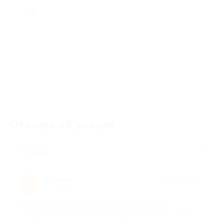
Отзывы об услуге
4
Полезные
Гульназ
★
★
★
★
★
Г
1 год назад
про Проживание в однокомнатном номере категории
полулюкс для двоих в течение 2 суток в гостиничном комплексе
«Славянская деревня» (3600 руб. вместо 7200 руб.)