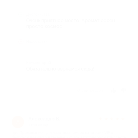
Достоинства
Очень приятное место. Аромат сосен
просто космос
Недостатки
-
Комментарий
Обязательно вернемся сюда!
Отзыв полезен?
Александр В.
★
★
★
★
★
А
1 год назад
про Проживание в двухместном номере категории VIP с
балконом для двоих в течение 2 суток в гостиничном комплексе