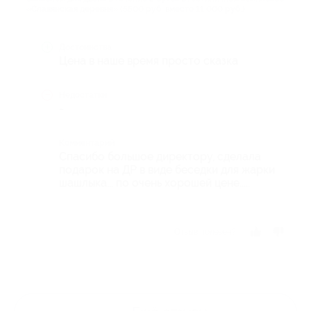
«Славянская деревня» (5500 руб. вместо 11 000 руб.)
Достоинства
Цена в наше время просто сказка
Недостатки
-
Комментарий
Спасибо большое директору, сделала
подарок на ДР в виде беседки для жарки
шашлыка... по очень хорошей цене.....
Отзыв полезен?