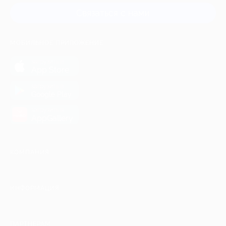
Связаться с нами
МОБИЛЬНОЕ ПРИЛОЖЕНИЕ
загрузить в
App Store
загрузить в
Google Play
загрузить в
AppGallery
КОМПАНИЯ
ИНФОРМАЦИЯ
ПАРТНЕРАМ