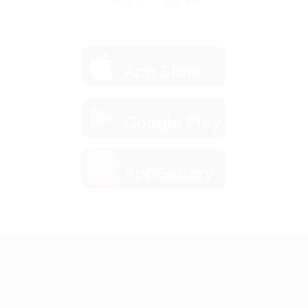
загрузить в
App Store
загрузить в
Google Play
загрузить в
AppGallery
+7 495 649-649-1
Для звонка из Москвы
и регионов России